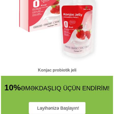
Konjac probiotik jeli
10%
ƏMƏKDAŞLIQ ÜÇÜN ENDİRİM!
Layihənizə Başlayın!