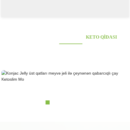
KONJAC FOODS TƏCHIZATÇISI
KETO QIDASI
Sağlam, az karbohidratlı və keto konjak qidaları axtarırsınız? 10 ildən artıqdır ki,
mükafatlandırılmış və sertifikatlaşdırılmış Konjak Təchizatçısıdır. OEM&ODM&OBM, Özəl
Nəhəng Əkin Bazaları; Laboratoriya Tədqiqat və Dizayn İmkanları......
Konjac Jelly üst örtükləri meyvə jeli köpüklü çay ç...