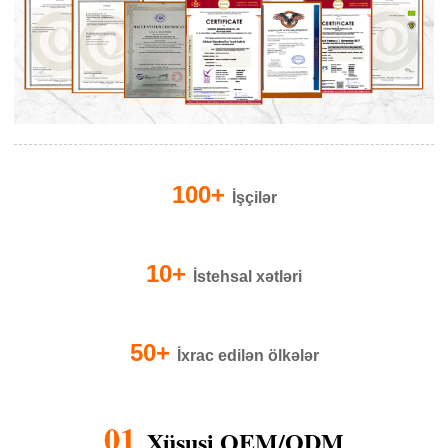
100+
İşçilər
10+
İstehsal xətləri
50+
İxrac edilən ölkələr
01
Xüsusi OEM/ODM