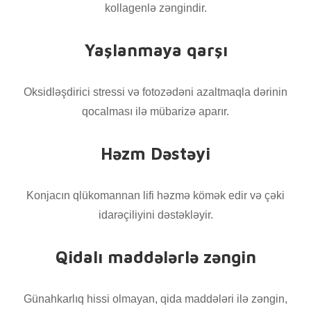
kollagenlə zəngindir.
Yaşlanmaya qarşı
Oksidləşdirici stressi və fotozədəni azaltmaqla dərinin
qocalması ilə mübarizə aparır.
Həzm Dəstəyi
Konjacın qlükomannan lifi həzmə kömək edir və çəki
idarəçiliyini dəstəkləyir.
Qidalı maddələrlə zəngin
Günahkarlıq hissi olmayan, qida maddələri ilə zəngin,