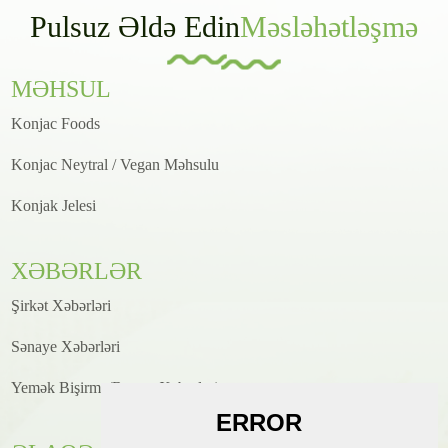
Pulsuz Əldə Edin
Məsləhətləşmə
MƏHSUL
Konjac Foods
Konjac Neytral / Vegan Məhsulu
Konjak Jelesi
XƏBƏRLƏR
Şirkət Xəbərləri
Sənaye Xəbərləri
Yemək Bişirmə/Resept Xəbərləri