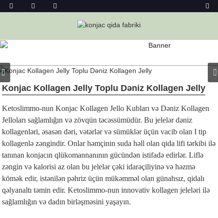
MƏHSUL
Ev
Konjak Jelesi
Konjac Kollagen Jelly Toplu Dəniz Kollagen Jelly
Ketoslimmo-nun Konjac Kollagen Jello Kubları və Dəniz Kollagen
Jelloları sağlamlığın və zövqün təcəssümüdür. Bu jelelər dəniz
kollagenləri, əsasən dəri, vətərlər və sümüklər üçün vacib olan I tip
kollagenlə zəngindir. Onlar həmçinin suda həll olan qida lifi tərkibi ilə
tanınan konjacın qlükomannanının gücündən istifadə edirlər. Liflə
zəngin və kalorisi az olan bu jelelər çəki idarəçiliyinə və həzmə
kömək edir, istənilən pəhriz üçün mükəmməl olan günahsız, qidalı
qəlyanaltı təmin edir. Ketoslimmo-nun innovativ kollagen jeleləri ilə
sağlamlığın və dadın birləşməsini yaşayın.