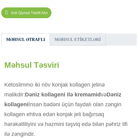
İndi Qiymət Təklifi Alın
MƏHSUL ƏTRAFLI
MƏHSUL ETIKETLƏRI
Məhsul Təsviri
Ketoslimmo iki növ konjak kollagen jelinə
malikdir:
Dəniz kollageni ilə kremamid
və
Dəniz
kollageni
İnsan bədəni üçün faydalı olan zəngin
kollagen ehtiva edən konjak jeli bağırsaq
hərəkətliliyini və həzmini təşviq edə bilən pəhriz lifi
ilə zəngindir.