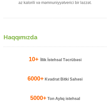
az kalorili və məmnuniyyətverici bir ləzzət.
Haqqımızda
10+
İllik İstehsal Təcrübəsi
6000+
Kvadrat Bitki Sahəsi
5000+
Ton Aylıq istehsal