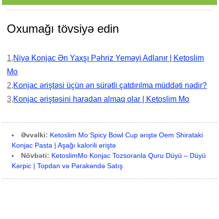
Oxumağı tövsiyə edin
1,
Niyə Konjac Ən Yaxşı Pəhriz Yeməyi Adlanır | Ketoslim
Mo
2,
Konjac əriştəsi üçün ən sürətli çatdırılma müddəti nədir?
3,
Konjac əriştəsini haradan almaq olar | Ketoslim Mo
Əvvəlki:
Ketoslim Mo Spicy Bowl Cup əriştə Oem Shirataki
Konjac Pasta | Aşağı kalorili əriştə
Növbəti:
KetoslimMo Konjac Tozsoranla Quru Düyü – Düyü
Kərpic | Topdan və Pərakəndə Satış