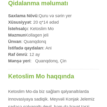
Qidalanma məlumatı
Saxlama Növü
:
Quru və sərin yer
Xüsusiyyət
: 20 q*14 ədəd
İstehsalçı
: Ketoslim Mo
Məzmun
Kollagen jeli
Ünvan
: Quanqdonq
İstifadə qaydaları
: Ani
Raf ömrü
: 12 ay
Mənşə yeri
:
Quanqdonq, Çin
Ketoslim Mo haqqında
Ketoslim Mo-da biz sağlam qəlyanaltılarda
innovasiyaya sadiqik. Meyvəli Konjak Jelemiz
sadəcə qəlyanaltı deyil, həm də həyat tərzi