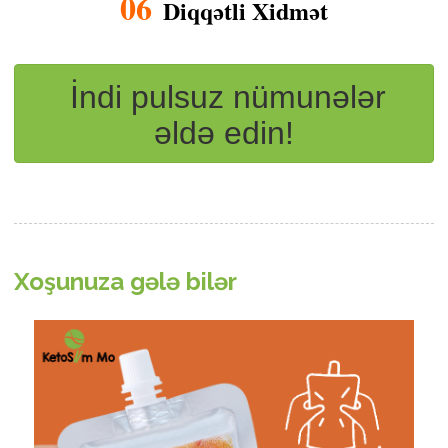
06
Diqqətli Xidmət
İndi pulsuz nümunələr
əldə edin!
Xoşunuza gələ bilər