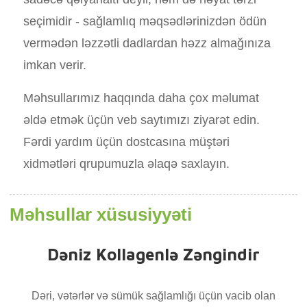
seçimidir - sağlamlıq məqsədlərinizdən ödün
vermədən ləzzətli dadlardan həzz almağınıza
imkan verir.
Məhsullarımız haqqında daha çox məlumat
əldə etmək üçün veb saytımızı ziyarət edin.
Fərdi yardım üçün dostcasına müştəri
xidmətləri qrupumuzla əlaqə saxlayın.
Məhsullar xüsusiyyəti
Dəniz Kollagenlə Zəngindir
Dəri, vətərlər və sümük sağlamlığı üçün vacib olan