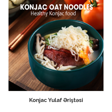
Konjac Yulaf Əriştəsi