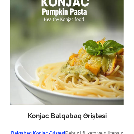
Konjac Balqabaq Əriştəsi
Balqabaq Konjac Əriştəsi
Pəhriz lifi, keto və qlütensiz