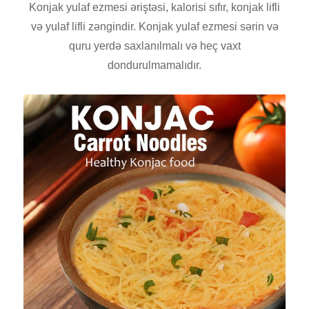
Konjak yulaf ezmesi əriştəsi, kalorisi sıfır, konjak lifli
və yulaf lifli zəngindir. Konjak yulaf ezmesi sərin və
quru yerdə saxlanılmalı və heç vaxt
dondurulmamalıdır.