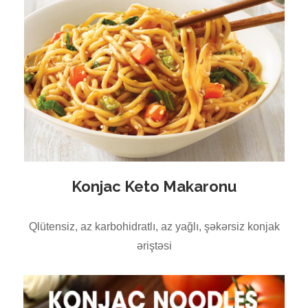
Konjac Keto Makaronu
Qlütensiz, az karbohidratlı, az yağlı, şəkərsiz konjak
əriştəsi