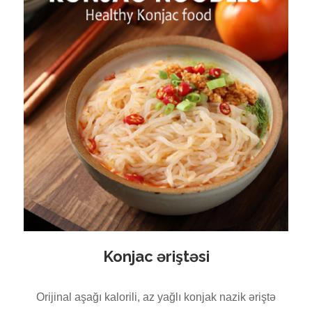
Konjac əriştəsi
Orijinal aşağı kalorili, az yağlı konjak nazik əriştə