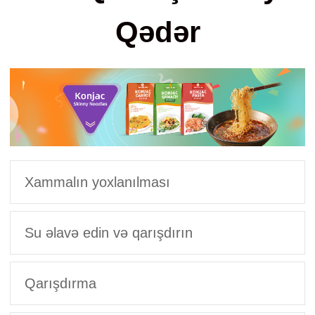
Qədər
Xammalın yoxlanılması
Su əlavə edin və qarışdırın
Qarışdırma