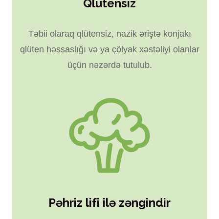
Qlütensiz
Təbii olaraq qlütensiz, nazik əriştə konjakı
qlüten həssaslığı və ya çölyak xəstəliyi olanlar
üçün nəzərdə tutulub.
Pəhriz lifi ilə zəngindir