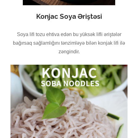
Konjac Soya Əriştəsi
Soya lifi tozu ehtiva edən bu yüksək lifli əriştələr
bağırsaq sağlamlığını tənzimləyə bilən konjak lifi ilə
zəngindir.