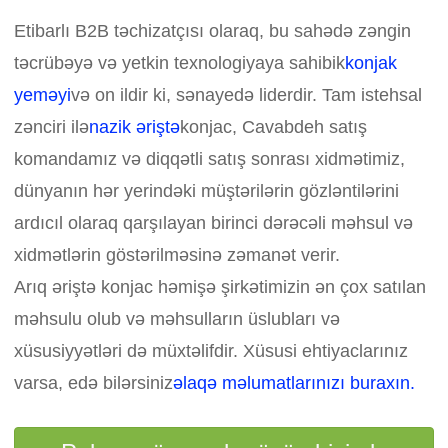
Etibarlı B2B təchizatçısı olaraq, bu sahədə zəngin
təcrübəyə və yetkin texnologiyaya sahibik
konjak
yeməyi
və on ildir ki, sənayedə liderdir. Tam istehsal
zənciri ilə
nazik əriştə
konjac, Cavabdeh satış
komandamız və diqqətli satış sonrası xidmətimiz,
dünyanın hər yerindəki müştərilərin gözləntilərini
ardıcıl olaraq qarşılayan birinci dərəcəli məhsul və
xidmətlərin göstərilməsinə zəmanət verir.
Arıq əriştə konjac həmişə şirkətimizin ən çox satılan
məhsulu olub və məhsulların üslubları və
xüsusiyyətləri də müxtəlifdir. Xüsusi ehtiyaclarınız
varsa, edə bilərsiniz
əlaqə məlumatlarınızı buraxın.