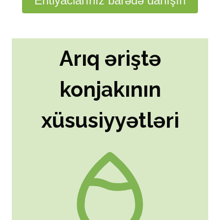
Ehtiyaclarınız barədə danışın
Arıq əriştə
konjakının
xüsusiyyətləri