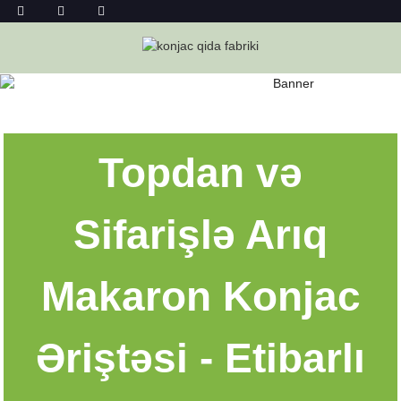
TOPDAN KONJAC ARIQ ƏRIŞTƏ
Ev
Topdan Konjac Arıq Əriştə
Topdan və
Sifarişlə Arıq
Makaron Konjac
Əriştəsi - Etibarlı