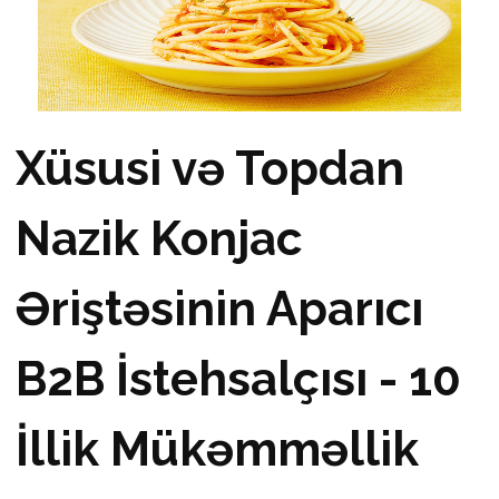
Xüsusi və Topdan
Nazik Konjac
Əriştəsinin Aparıcı
B2B İstehsalçısı - 10
İllik Mükəmməllik