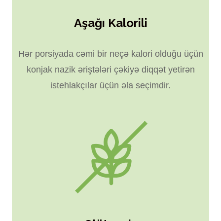
Aşağı Kalorili
Hər porsiyada cəmi bir neçə kalori olduğu üçün
konjak nazik əriştələri çəkiyə diqqət yetirən
istehlakçılar üçün əla seçimdir.