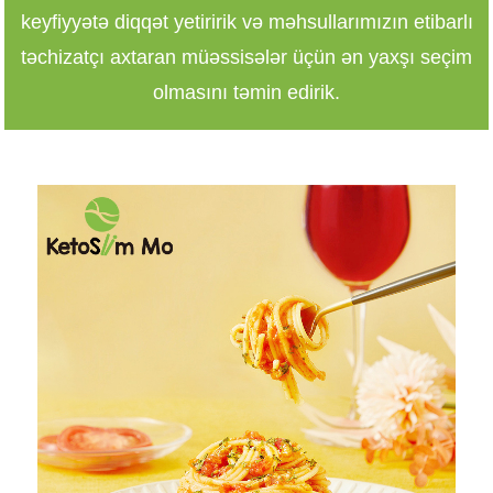
keyfiyyətə diqqət yetiririk və məhsullarımızın etibarlı
təchizatçı axtaran müəssisələr üçün ən yaxşı seçim
olmasını təmin edirik.