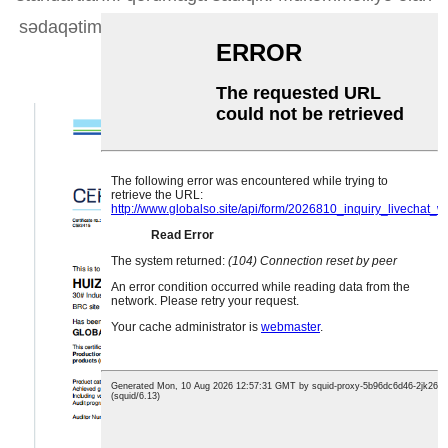
sədaqətimiz qürurla sahib olduğumuz sertifikatlarda
əks olunur.