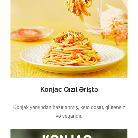
Konjac Qızıl Əriştə
Konjak yamından hazırlanmış, keto dostu, qlütensiz
və veqandır.