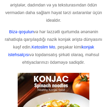
əriştələr, dadından və ya teksturasından ödün
vermədən daha sağlam həyat tərzi axtaranlar üçün
idealdır.
Bizə qoşulun
və hər ləzzətli qurtumda ənənənin
rahatlıqla qarşılaşdığı nazik konjak əriştə dünyasını
kəşf edin.
Ketoslim Mo
, peşəkar kimi
konjak
istehsalçısı
və topdansatış şirkəti olaraq, məhsul
ehtiyaclarınızı ödəməyə sadiqdir.