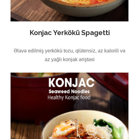
Konjac Yerkökü Spagetti
Əlavə edilmiş yerkökü tozu, qlütensiz, az kalorili və
az yağlı konjak əriştəsi