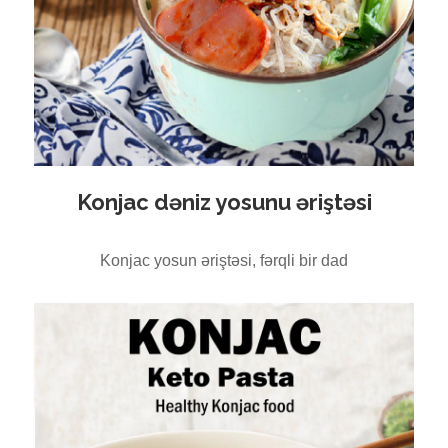
Konjac dəniz yosunu əriştəsi
Konjac yosun əriştəsi, fərqli bir dad