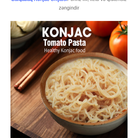
zəngindir