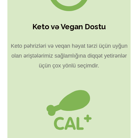
Keto və Vegan Dostu
Keto pəhrizləri və veqan həyat tərzi üçün uyğun
olan əriştələrimiz sağlamlığına diqqət yetirənlər
üçün çox yönlü seçimdir.