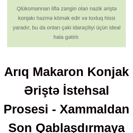
Qlükomannan liflə zəngin olan nazik əriştə
konjakı həzmə kömək edir və toxluq hissi
yaradır, bu da onları çəki idarəçiliyi üçün ideal
hala gətirir.
Arıq Makaron Konjak
Əriştə İstehsal
Prosesi - Xammaldan
Son Qablaşdırmaya