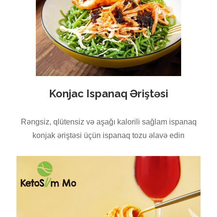
Konjac Ispanaq Əriştəsi
Rəngsiz, qlütensiz və aşağı kalorili sağlam ispanaq
konjak əriştəsi üçün ispanaq tozu əlavə edin