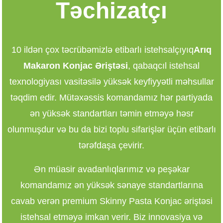
Təchizatçı
10 ildən çox təcrübəmizlə etibarlı istehsalçıyıq
Arıq
Makaron Konjac Əriştəsi
, qabaqcıl istehsal
texnologiyası vasitəsilə yüksək keyfiyyətli məhsullar
təqdim edir. Mütəxəssis komandamız hər partiyada
ən yüksək standartları təmin etməyə həsr
olunmuşdur və bu da bizi toplu sifarişlər üçün etibarlı
tərəfdaşa çevirir.
Ən müasir avadanlıqlarımız və peşəkar
komandamız ən yüksək sənaye standartlarına
cavab verən premium Skinny Pasta Konjac əriştəsi
istehsal etməyə imkan verir. Biz innovasiya və