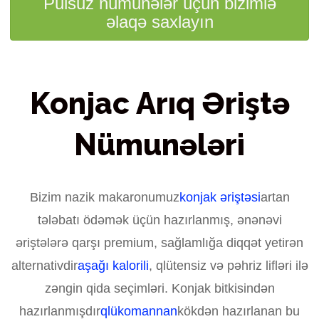
Pulsuz nümunələr üçün bizimlə
əlaqə saxlayın
Konjac Arıq Əriştə
Nümunələri
Bizim nazik makaronumuz
konjak əriştəsi
artan
tələbatı ödəmək üçün hazırlanmış, ənənəvi
əriştələrə qarşı premium, sağlamlığa diqqət yetirən
alternativdir
aşağı kalorili
, qlütensiz və pəhriz lifləri ilə
zəngin qida seçimləri. Konjak bitkisindən
hazırlanmışdır
qlükomannan
kökdən hazırlanan bu