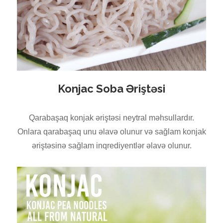
Konjac Soba Əriştəsi
Qarabaşaq konjak əriştəsi neytral məhsullardır.
Onlara qarabaşaq unu əlavə olunur və sağlam konjak
əriştəsinə sağlam inqrediyentlər əlavə olunur.