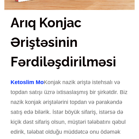
Arıq Konjac
Əriştəsinin
Fərdiləşdirilməsi
Ketoslim Mo
Konjak nazik əriştə istehsalı və
topdan satışı üzrə ixtisaslaşmış bir şirkətdir. Biz
nazik konjak əriştələrini topdan və pərakəndə
satış edə bilərik. İstər böyük sifariş, istərsə də
kiçik dəst sifariş olsun, müştəri tələbatını qəbul
edirik, tələbat olduğu müddətcə onu ödəmək