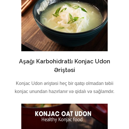
Aşağı Karbohidratlı Konjac Udon
Əriştəsi
Konjac Udon əriştəsi heç bir qatqı olmadan təbii
konjac unundan hazırlanır və qidalı və sağlamdır.