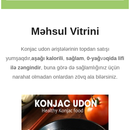
Məhsul Vitrini
Konjac udon əriştələrinin topdan satışı
yumşaqdır,
aşağı kalorili
,
sağlam
,
0-yağ
və
qida lifi
ilə zəngindir
, buna görə də sağlamlığınız üçün
narahat olmadan onlardan zövq ala bilərsiniz.