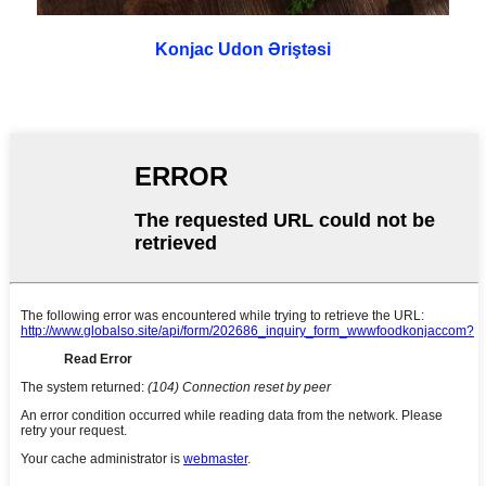
Konjac Udon Əriştəsi