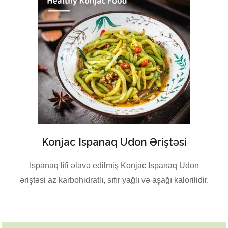
Konjac Ispanaq Udon Əriştəsi
Ispanaq lifi əlavə edilmiş Konjac Ispanaq Udon
əriştəsi az karbohidratlı, sıfır yağlı və aşağı kalorilidir.