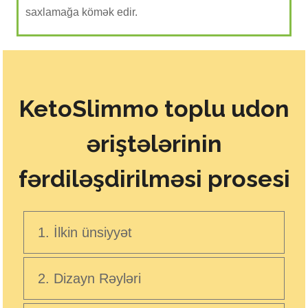
saxlamağa kömək edir.
KetoSlimmo toplu udon
əriştələrinin
fərdiləşdirilməsi prosesi
1. İlkin ünsiyyət
2. Dizayn Rəyləri