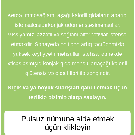
KetoSlimmo
sağlam, aşağı kalorili qidaların aparıcı
istehsalçısıdır
konjak udon əriştəsi
məhsullar.
Missiyamız ləzzətli və sağlam alternativlər istehsal
etməkdir. Sənayedə on ildən artıq təcrübəmizlə
yüksək keyfiyyətli məhsullar istehsal etməkdə
ixtisaslaşmışıq.
konjak qida məhsulları
aşağı kalorili,
qlütensiz və qida lifləri ilə zəngindir.
Kiçik və ya böyük sifarişləri qəbul etmək üçün
tezliklə bizimlə əlaqə saxlayın.
Pulsuz nümunə əldə etmək
üçün klikləyin