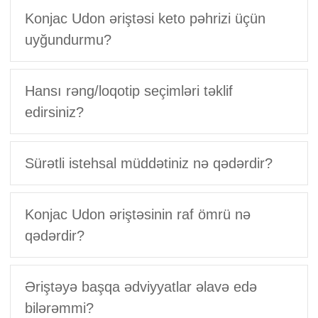
Konjac Udon əriştəsi keto pəhrizi üçün
uyğundurmu?
Hansı rəng/loqotip seçimləri təklif
edirsiniz?
Sürətli istehsal müddətiniz nə qədərdir?
Konjac Udon əriştəsinin raf ömrü nə
qədərdir?
Əriştəyə başqa ədviyyatlar əlavə edə
bilərəmmi?