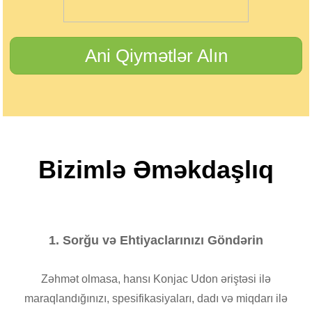
Ani Qiymətlər Alın
Bizimlə Əməkdaşlıq
1. Sorğu və Ehtiyaclarınızı Göndərin
Zəhmət olmasa, hansı Konjac Udon əriştəsi ilə
maraqlandığınızı, spesifikasiyaları, dadı və miqdarı ilə