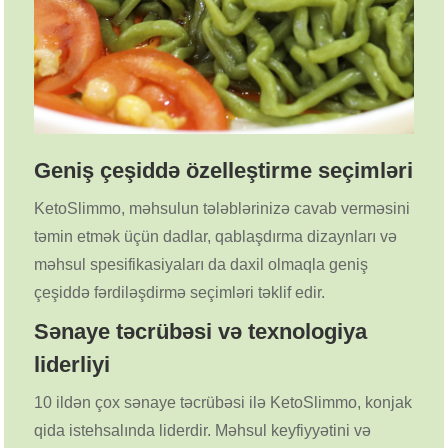
Geniş çeşiddə özelleştirme seçimləri
KetoSlimmo, məhsulun tələblərinizə cavab verməsini
təmin etmək üçün dadlar, qablaşdırma dizaynları və
məhsul spesifikasiyaları da daxil olmaqla geniş
çeşiddə fərdiləşdirmə seçimləri təklif edir.
Sənaye təcrübəsi və texnologiya
liderliyi
10 ildən çox sənaye təcrübəsi ilə KetoSlimmo, konjak
qida istehsalında liderdir. Məhsul keyfiyyətini və