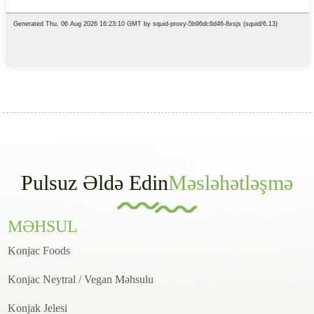
Pulsuz Əldə Edin
Məsləhətləşmə
MƏHSUL
Konjac Foods
Konjac Neytral / Vegan Məhsulu
Konjak Jelesi