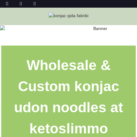
KONJAC UDON ƏRIŞTƏ TOPDAN
Ev
Konjac Udon Əriştə Topdan
Wholesale &
Custom konjac
udon noodles at
ketoslimmo