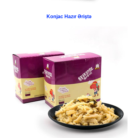
Konjac Hazır Əriştə