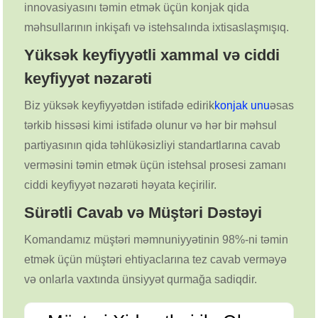
innovasiyasını təmin etmək üçün konjak qida
məhsullarının inkişafı və istehsalında ixtisaslaşmışıq.
Yüksək keyfiyyətli xammal və ciddi
keyfiyyət nəzarəti
Biz yüksək keyfiyyətdən istifadə edirik
konjak unu
əsas
tərkib hissəsi kimi istifadə olunur və hər bir məhsul
partiyasının qida təhlükəsizliyi standartlarına cavab
verməsini təmin etmək üçün istehsal prosesi zamanı
ciddi keyfiyyət nəzarəti həyata keçirilir.
Sürətli Cavab və Müştəri Dəstəyi
Komandamız müştəri məmnuniyyətinin 98%-ni təmin
etmək üçün müştəri ehtiyaclarına tez cavab verməyə
və onlarla vaxtında ünsiyyət qurmağa sadiqdir.