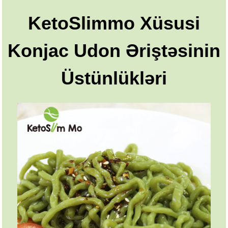
KetoSlimmo Xüsusi
Konjac Udon Əriştəsinin
Üstünlükləri