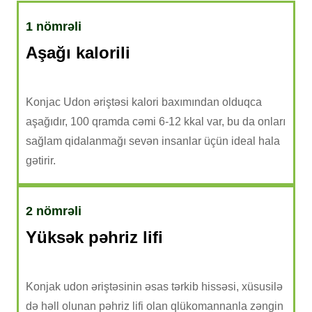
1 nömrəli
Aşağı kalorili
Konjac Udon əriştəsi kalori baxımından olduqca
aşağıdır, 100 qramda cəmi 6-12 kkal var, bu da onları
sağlam qidalanmağı sevən insanlar üçün ideal hala
gətirir.
2 nömrəli
Yüksək pəhriz lifi
Konjak udon əriştəsinin əsas tərkib hissəsi, xüsusilə
də həll olunan pəhriz lifi olan qlükomannanla zəngin