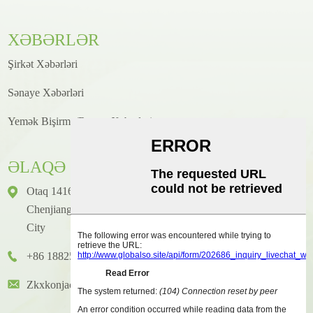
XƏBƏRLƏR
Şirkət Xəbərləri
Sənaye Xəbərləri
Yemək Bişirmə/Resept Xəbərləri
ƏLAQƏ
Otaq 1416, Mərtəbə 14, Junhao Beynəlxalq Binası, № 2,
Chenjiang Zhongkai Prospekti, Huicheng District, Huizhou
City
+86 18825458362
Zkxkonjac@hzzkx.com