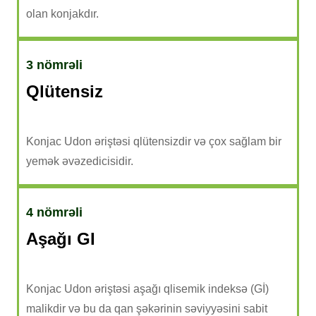
olan konjakdır.
3 nömrəli
Qlütensiz
Konjac Udon əriştəsi qlütensizdir və çox sağlam bir
yemək əvəzedicisidir.
4 nömrəli
Aşağı GI
Konjac Udon əriştəsi aşağı qlisemik indeksə (Gİ)
malikdir və bu da qan şəkərinin səviyyəsini sabit