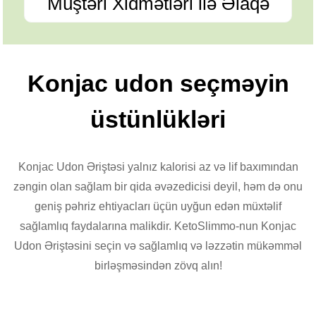
Müştəri Xidmətləri ilə Əlaqə
Konjac udon seçməyin
üstünlükləri
Konjac Udon Əriştəsi yalnız kalorisi az və lif baxımından
zəngin olan sağlam bir qida əvəzedicisi deyil, həm də onu
geniş pəhriz ehtiyacları üçün uyğun edən müxtəlif
sağlamlıq faydalarına malikdir. KetoSlimmo-nun Konjac
Udon Əriştəsini seçin və sağlamlıq və ləzzətin mükəmməl
birləşməsindən zövq alın!