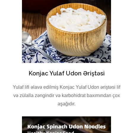
Konjac Yulaf Udon Əriştəsi
Yulaf lifi əlavə edilmiş Konjac Yulaf Udon əriştəsi lif
və zülalla zəngindir və karbohidrat baxımından çox
aşağıdır.