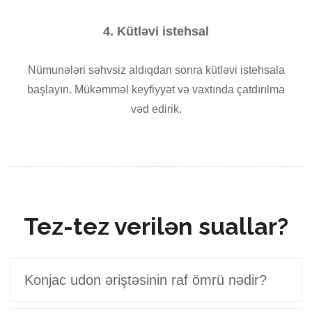
4. Kütləvi istehsal
Nümunələri səhvsiz aldıqdan sonra kütləvi istehsala
başlayın. Mükəmməl keyfiyyət və vaxtında çatdırılma
vəd edirik.
Tez-tez verilən suallar?
Konjac udon əriştəsinin raf ömrü nədir?