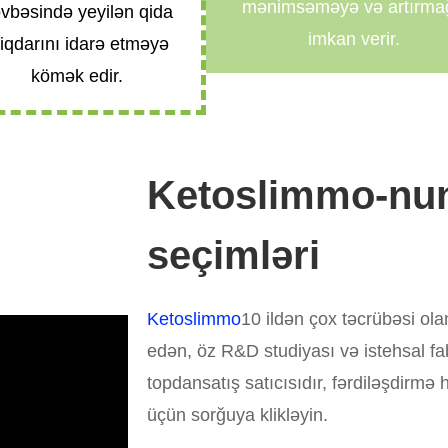
mənimsəməyə və artırma
vbəsində yeyilən qida
imkan verir.
iqdarını idarə etməyə
kömək edir.
Ketoslimmo-nun ö
seçimləri
Ketoslimmo
10 ildən çox təcrübəsi ola
edən, öz R&D studiyası və istehsal fab
topdansatış satıcısıdır, fərdiləşdir
üçün sorğuya klikləyin.