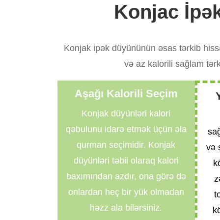
Konjac İpək
Konjak ipək düyününün əsas tərkib hissə
və az kalorili sağlam tər
Aşağı Kalorili Seçim
Konjak düyünləri kalori
qəbulunu idarə etmək üçün əla
sa
qurman seçimidir. Konjak
və 
düyünləri təbii olaraq kalori
k
baxımından azdır, ona görə də
z
onlardan heç bir yük olmadan
t
həzz ala bilərsiniz.
k