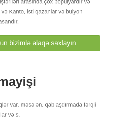
təriləri arasında çox populyardır və
ər və Kanto, isti qazanlar və bulyon
asandır.
n bizimlə əlaqə saxlayın
mayişi
rqlər var, məsələn, qablaşdırmada fərqli
lar və s.