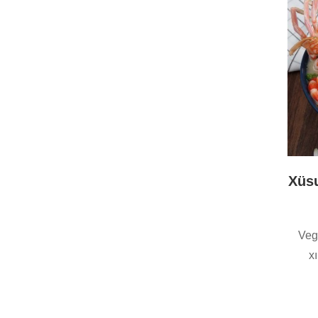
Xüsu
Veg
xı