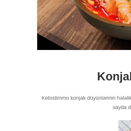
Konja
Ketoslimmo konjak düyünlərinin hələlik 
sayda dü