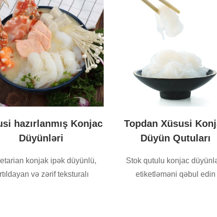
si hazırlanmış Konjac
Topdan Xüsusi Konj
Düyünləri
Düyün Qutuları
etarian konjak ipək düyünlü,
Stok qutulu konjac düyünlə
rtıldayan və zərif teksturalı
etiketləməni qəbul edin