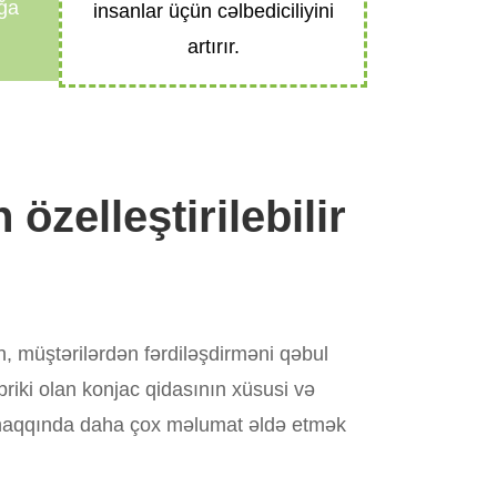
ğa
insanlar üçün cəlbediciliyini
artırır.
zelleştirilebilir
n, müştərilərdən fərdiləşdirməni qəbul
riki olan konjac qidasının xüsusi və
mə haqqında daha çox məlumat əldə etmək