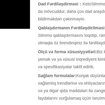
Dad Fərdiləşdirməsi：
KetoSlimmo 
da mövcuddur, daha çox dad araşdırm
bildirməkdən çəkinməyin.
Qablaşdırmanın Fərdiləşdirilməsi
Slimmo qablaşdırmasını loqotip, rən
olmaqla öz brendinqiniz ilə fərdiləşdi
Ölçü və forma xüsusiyyətləri:
Biz 
yemək və ya xüsusi inqrediyent kimi
və spesifikasiyalar təklif edirik.
Sağlam formulalar:
Konjak düyünlər
sağlamlıq trendlərinə və ehtiyaclarına
və ya digər qida maddələri ilə zəngi
faydalarını vurğulamaq üçün tənziml