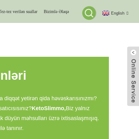
Tez-tez verilən suallar
Bizimlə Əlaqə
English
N
nləri
a diqqət yetirən qida həvəskarısınızmı?
satıcısısınız?
KetoSlimmo
,
Biz yalnız
k düyün məhsulları üzrə ixtisaslaşmışıq.
ə tanınır.