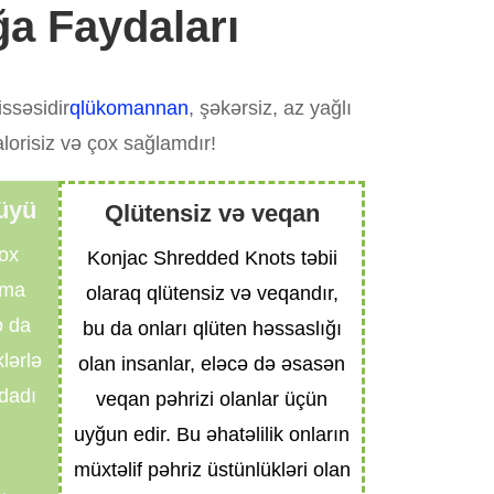
ğa Faydaları
issəsidir
qlükomannan
, şəkərsiz, az yağlı
alorisiz və çox sağlamdır!
lüyü
Qlütensiz və veqan
ox
Konjac Shredded Knots təbii
tma
olaraq qlütensiz və veqandır,
o da
bu da onları qlüten həssaslığı
lərlə
olan insanlar, eləcə də əsasən
 dadı
veqan pəhrizi olanlar üçün
uyğun edir. Bu əhatəlilik onların
müxtəlif pəhriz üstünlükləri olan