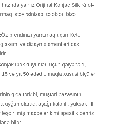
hazırda yalnız Orijinal Konjac Silk Knot-
aq istəyirsinizsə, tələbləri bizə
:
Öz brendinizi yaratmaq üçün Keto
g sxemi və dizayn elementləri daxil
rin.
konjak ipək düyünləri üçün qəlyanaltı,
 15 və ya 50 ədəd olmaqla xüsusi ölçülər
inin qida tərkibi, müştəri bazasının
 uyğun olaraq, aşağı kalorili, yüksək lifli
nləşdirilmiş maddələr kimi spesifik pəhriz
ənə bilər.