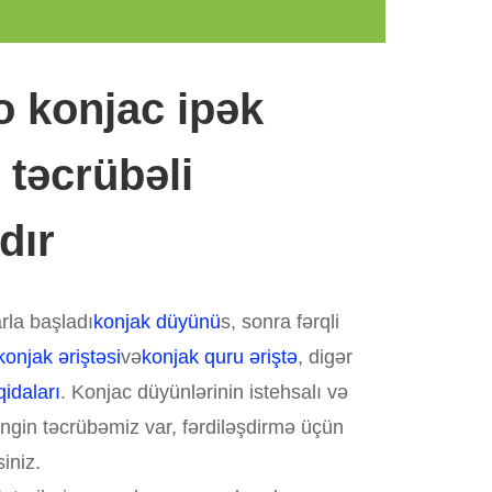
 konjac ipək
təcrübəli
dır
arla başladı
konjak düyünü
s, sonra fərqli
konjak əriştəsi
və
konjak quru əriştə
, digər
qidaları
. Konjac düyünlərinin istehsalı və
ngin təcrübəmiz var, fərdiləşdirmə üçün
iniz.