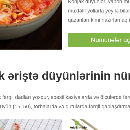
Konjak düyünləri yapon müş
müxtəlif yollarla yeyilə bil
qazanları kimi hazırlamaq 
Nümunələr üçü
k əriştə düyünlərinin nü
fərqli dadları yoxdur, spesifikasiyalarda və ölçülərdə fə
yün (15, 50), torbalarda və qutularda fərqli qablaşdırma