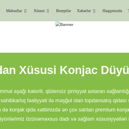
v
Məhsullar
Xüsusi
Reseptlər
Xəbərlər
Haqqımızda
KONJAC DÜYÜN TOPDA
Ev
Konjac Düyün Topdan
an Xüsusi Konjac Düyü
məl aşağı kalorili, qlütensiz şirniyyat axtaran sağlamlığ
ahibkarlıq fəaliyyəti ilə məşğul olan topdansatış qidası 
m də konjak qida xəttimizdə ən çox satılan premium konja
yünlərimiz özünəməxsus dadı və sağlam xüsusiyyətləri il