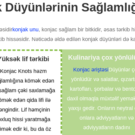
 Düyünlərinin Sağlamlı
sidir
konjak unu
, konjac sağlam bir bitkidir, əsas tərkib h
kib hissəsidir. Nəticədə əldə edilən konjak düyünləri də k
Kulinariya çox yönlü
Yüksək lif tərkibi
Konjac əriştəsi
Düyünlər ç
Konjac Knots həzm
yönlüdür və salatlar, qızar
ğlamlığına kömək edən
kartofları, şorbalar və bent
sağlam çəki saxlamağa
daxil olmaqla müxtəlif yemək
ömək edən qida lifi ilə
yaxşı gedir. Onların neytral
əngindir. Lif həmçinin
onlara ədviyyatların və
oxluq hissi yaratmağa
ədviyyatların dadını
ömək edir ki, bu da öz