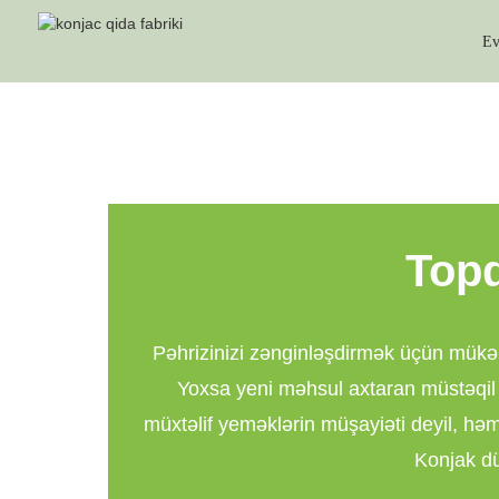
E
Topd
Pəhrizinizi zənginləşdirmək üçün mükəm
Yoxsa yeni məhsul axtaran müstəqil s
müxtəlif yeməklərin müşayiəti deyil, hə
Konjak dü