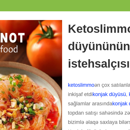
Ketoslimmo
düyününün 
istehsalçısı
ketoslimmo
ən çox satılanl
inkişaf etdi
konjak düyüsü
,
sağlamlar arasında
konjak 
topdan satışı sahəsində zə
bizimlə əlaqə saxlaya bilərs