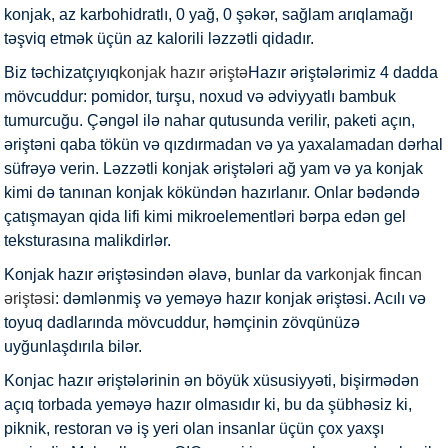
konjak, az karbohidratlı, 0 yağ, 0 şəkər, sağlam arıqlamağı
təşviq etmək üçün az kalorili ləzzətli qidadır.
Biz təchizatçıyıq
konjak hazır əriştə
Hazır əriştələrimiz 4 dadda
mövcuddur: pomidor, turşu, noxud və ədviyyatlı bambuk
tumurcuğu. Çəngəl ilə nahar qutusunda verilir, paketi açın,
əriştəni qaba tökün və qızdırmadan və ya yaxalamadan dərhal
süfrəyə verin. Ləzzətli konjak əriştələri ağ yam və ya konjak
kimi də tanınan konjak kökündən hazırlanır. Onlar bədəndə
çatışmayan qida lifi kimi mikroelementləri bərpa edən gel
teksturasına malikdirlər.
Konjak hazır əriştəsindən əlavə, bunlar da var
konjak fincan
əriştəsi
: dəmlənmiş və yeməyə hazır konjak əriştəsi. Acılı və
toyuq dadlarında mövcuddur, həmçinin zövqünüzə
uyğunlaşdırıla bilər.
Konjac hazır əriştələrinin ən böyük xüsusiyyəti, bişirmədən
açıq torbada yeməyə hazır olmasıdır ki, bu da şübhəsiz ki,
piknik, restoran və iş yeri olan insanlar üçün çox yaxşı