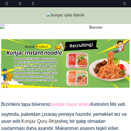
KONJAC HAZIR ƏRIŞTƏ
Ev
Konjac Foods
Konjac Əriştəsi
Konjac Hazır Əriştə
Bizimkini tapa bilərsiniz
konjak hazır əriştə
Ketoslim Mo veb
saytında, paketdən çıxaraq yeməyə hazırdır, yeməkləri tez və
asan edir.
Konjac Quru Əriştə
heç bir qatqı olmadan
saxlanması daha asandır. Makaronun əsasını təşkil edən