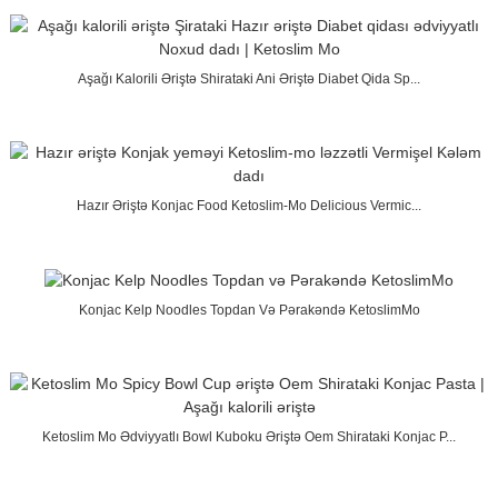
Aşağı Kalorili Əriştə Shirataki Ani Əriştə Diabet Qida Sp...
Hazır Əriştə Konjac Food Ketoslim-Mo Delicious Vermic...
Konjac Kelp Noodles Topdan Və Pərakəndə KetoslimMo
Ketoslim Mo Ədviyyatlı Bowl Kuboku Əriştə Oem Shirataki Konjac P...