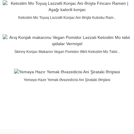
Ketoslim Mo Toyuq Ləzzətli Konjac Ani Əriştə Kuboku Ram...
Skinny Konjac Makaron Vegan Pomidor Ətirli Ketoslim Mo Təbii...
Yeməyə Hazır Yemək Əvəzedicisi Ani Şirataki Əriştəsi