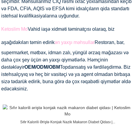
seçimdir. Məhsullarımız CIQ rəsmi ixrac yoxlamasından keçib
və FDA, CFIA, AQIS və EFSA kimi idxalçıların qida standartı
istehsal kvalifikasiyalarına uyğundur.
Ketoslim Mo
Vahid iaşə xidməti təminatçısı olaraq, biz
aşağıdakıları təmin edirik
ən yaxşı məhsullar
Restoran, bar,
supermarket, mətbəx, idman zalı, yüngül ərzaq mağazası və
daha çox şey üçün ən yaxşı qiymətlərlə. Həmçinin
dəstəkləyir
OEM/ODM/OBM
Topdansatış və fərdiləşdirmə. Biz
istehsalçıyıq və heç bir vasitəçi və ya agent olmadan birbaşa
sizə tədarük edirik, buna görə də çox rəqabətli qiymətlər əldə
edəcəksiniz.
Sıfır Kalorili Əriştə Konjak Nazik Makaron Diabet Qidası |...