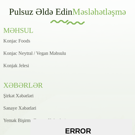
Pulsuz Əldə Edin
Məsləhətləşmə
MƏHSUL
Konjac Foods
Konjac Neytral / Vegan Məhsulu
Konjak Jelesi
XƏBƏRLƏR
Şirkət Xəbərləri
Sənaye Xəbərləri
Yemək Bişirmə/Resept Xəbərləri