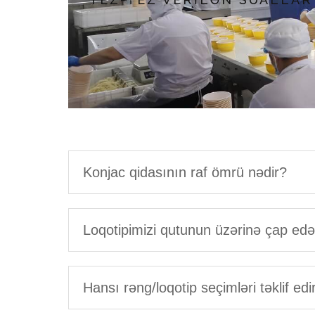
Konjac qidasının raf ömrü nədir?
Loqotipimizi qutunun üzərinə çap edə 
Hansı rəng/loqotip seçimləri təklif edi