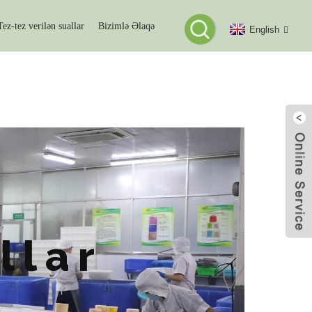
Tez-tez verilən suallar
Bizimlə Əlaqə
English
AR
llar