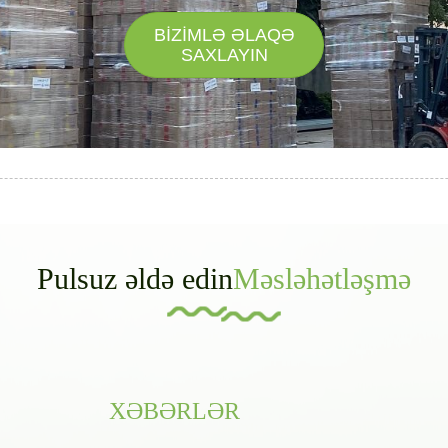
BİZİMLƏ ƏLAQƏ
SAXLAYIN
Pulsuz əldə edin
Məsləhətləşmə
XƏBƏRLƏR