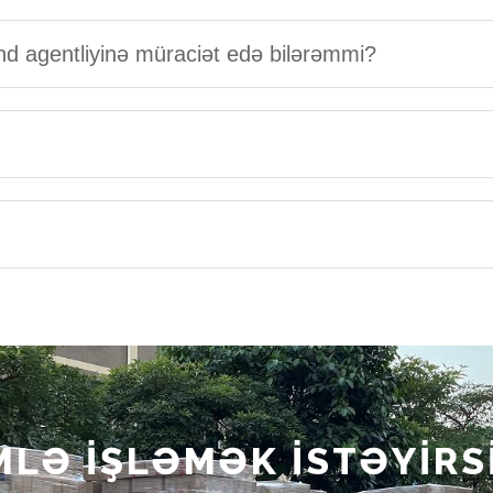
nd agentliyinə müraciət edə bilərəmmi?
MLƏ İŞLƏMƏK İSTƏYİRS