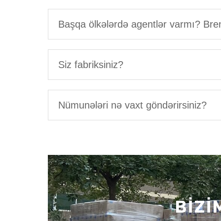
Başqa ölkələrdə agentlər varmı? Bre
Siz fabriksiniz?
Nümunələri nə vaxt göndərirsiniz?
BİZİ