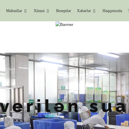
v
Məhsullar
Xüsusi
Reseptlər
Xəbərlər
Haqqımızda
EZ-TEZ VERILƏN SUALL
Ev
Tez-Tez Verilən Suallar
verilən sua