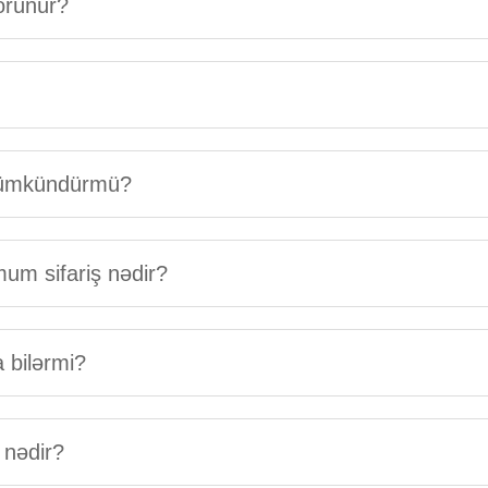
örünür?
 mümkündürmü?
mum sifariş nədir?
a bilərmi?
 nədir?