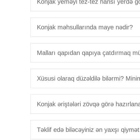
Konjak yeməyi tez-tez hansı yerdə g
Konjak məhsullarında maye nədir?
Malları qapıdan qapıya çatdırmaq
Xüsusi olaraq düzəldilə bilərmi? Mini
Konjak əriştələri zövqə görə hazırlan
Təklif edə biləcəyiniz ən yaxşı qiymət