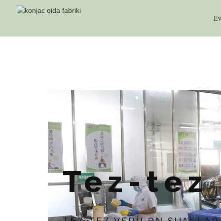
E
T
Tez-tez 
TEZ-TEZ VERİLƏN SUALLAR