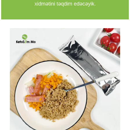
xidmətini təqdim edəcəyik.