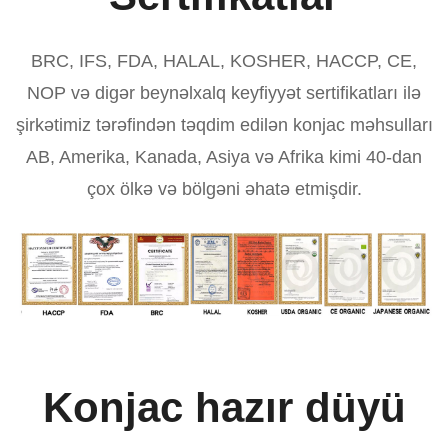
BRC, IFS, FDA, HALAL, KOSHER, HACCP, CE,
NOP və digər beynəlxalq keyfiyyət sertifikatları ilə
şirkətimiz tərəfindən təqdim edilən konjac məhsulları
AB, Amerika, Kanada, Asiya və Afrika kimi 40-dan
çox ölkə və bölgəni əhatə etmişdir.
Konjac hazır düyü