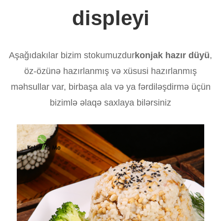
displeyi
Aşağıdakılar bizim stokumuzdur
konjak hazır düyü
,
öz-özünə hazırlanmış və xüsusi hazırlanmış
məhsullar var, birbaşa ala və ya fərdiləşdirmə üçün
bizimlə əlaqə saxlaya bilərsiniz