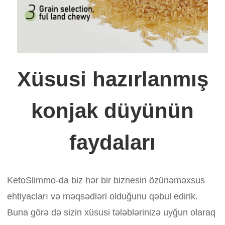
Xüsusi hazırlanmış
konjak düyünün
faydaları
KetoSlimmo-da biz hər bir biznesin özünəməxsus
ehtiyacları və məqsədləri olduğunu qəbul edirik.
Buna görə də sizin xüsusi tələblərinizə uyğun olaraq