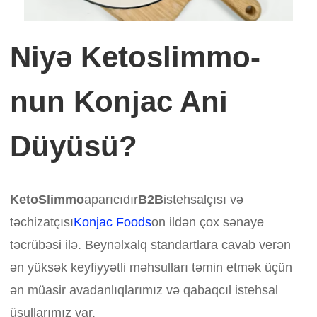
Niyə Ketoslimmo-
nun Konjac Ani
Düyüsü?
KetoSlimmo
aparıcıdır
B2B
istehsalçısı və
təchizatçısı
Konjac Foods
on ildən çox sənaye
təcrübəsi ilə. Beynəlxalq standartlara cavab verən
ən yüksək keyfiyyətli məhsulları təmin etmək üçün
ən müasir avadanlıqlarımız və qabaqcıl istehsal
üsullarımız var.