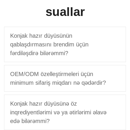
suallar
Konjak hazır düyüsünün
qablaşdırmasını brendim üçün
fərdiləşdirə bilərəmmi?
OEM/ODM özelleştirmeleri üçün
minimum sifariş miqdarı nə qədərdir?
Konjak hazır düyüsünə öz
inqrediyentlərimi və ya ətirlərimi əlavə
edə bilərəmmi?