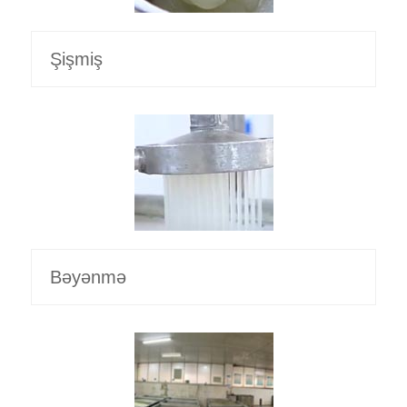
Şişmiş
Bəyənmə