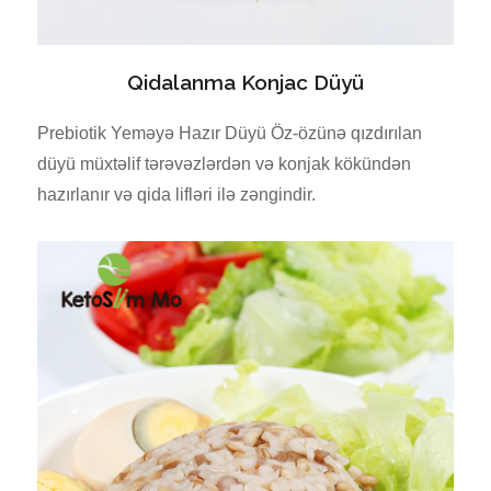
Qidalanma Konjac Düyü
Prebiotik Yeməyə Hazır Düyü Öz-özünə qızdırılan
düyü müxtəlif tərəvəzlərdən və konjak kökündən
hazırlanır və qida lifləri ilə zəngindir.