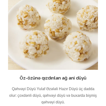
Öz-özünə qızdırılan ağ ani düyü
Qəhvəyi Düyü Yulaf Əzələli Hazır Düyü üç dadda
olur: çoxdənli düyü, qəhvəyi düyü və buxarda bişmiş
qəhvəyi düyü.