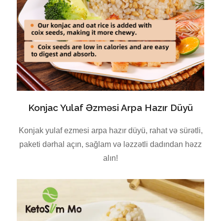
Konjac Yulaf Əzməsi Arpa Hazır Düyü
Konjak yulaf ezmesi arpa hazır düyü, rahat və sürətli,
paketi dərhal açın, sağlam və ləzzətli dadından həzz
alın!