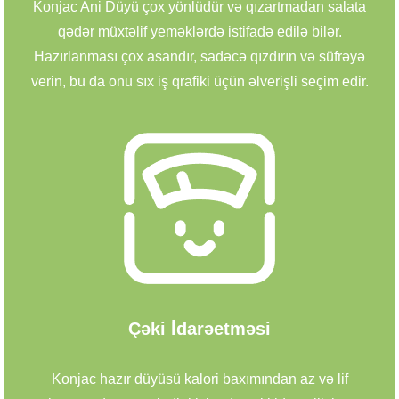
Konjac Ani Düyü çox yönlüdür və qızartmadan salata
qədər müxtəlif yeməklərdə istifadə edilə bilər.
Hazırlanması çox asandır, sadəcə qızdırın və süfrəyə
verin, bu da onu sıx iş qrafiki üçün əlverişli seçim edir.
Çəki İdarəetməsi
Konjac hazır düyüsü kalori baxımından az və lif