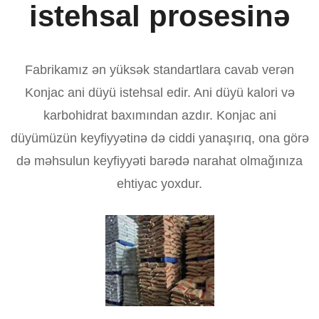
istehsal prosesinə
Fabrikamız ən yüksək standartlara cavab verən
Konjac ani düyü istehsal edir. Ani düyü kalori və
karbohidrat baxımından azdır. Konjac ani
düyümüzün keyfiyyətinə də ciddi yanaşırıq, ona görə
də məhsulun keyfiyyəti barədə narahat olmağınıza
ehtiyac yoxdur.