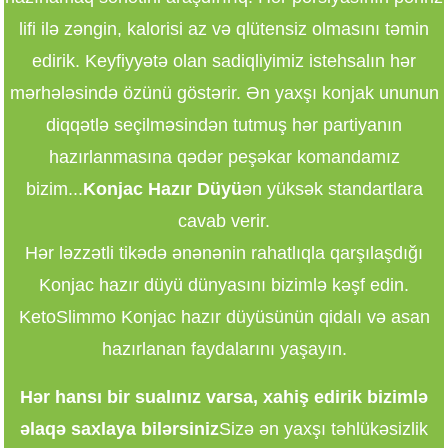
lifi ilə zəngin, kalorisi az və qlütensiz olmasını təmin
edirik. Keyfiyyətə olan sadiqliyimiz istehsalın hər
mərhələsində özünü göstərir. Ən yaxşı konjak ununun
diqqətlə seçilməsindən tutmuş hər partiyanın
hazırlanmasına qədər peşəkar komandamız
bizim...
Konjac Hazır Düyü
ən yüksək standartlara
cavab verir.
Hər ləzzətli tikədə ənənənin rahatlıqla qarşılaşdığı
Konjac hazır düyü dünyasını bizimlə kəşf edin.
KetoSlimmo Konjac hazır düyüsünün qidalı və asan
hazırlanan faydalarını yaşayın.
Hər hansı bir sualınız varsa, xahiş edirik bizimlə
əlaqə saxlaya bilərsiniz
Sizə ən yaxşı təhlükəsizlik