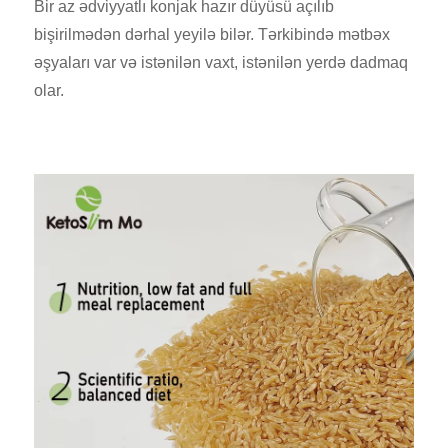
Bir az ədviyyatlı konjak hazır düyüsü açılıb
bişirilmədən dərhal yeyilə bilər. Tərkibində mətbəx
əşyaları var və istənilən vaxt, istənilən yerdə dadmaq
olar.