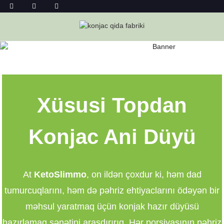
KONJAC ANI DÜYÜ TOPDAN
Ev
Konjac Ani Düyü Topdan
Xüsusi Topdan
Konjac Ani Düyü
At
KetoSlimmo
, on ildən çoxdur ki, həm dad
tumurcuqlarını, həm də pəhriz ehtiyaclarını ödəyən bir
məhsul yaratmaq üçün konjak hazır düyüsü
hazırlamaq sənətini araşdırırıq. Hər porsiyasının pəhriz