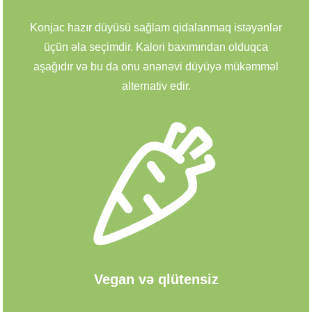
Konjac hazır düyüsü sağlam qidalanmaq istəyənlər
üçün əla seçimdir. Kalori baxımından olduqca
aşağıdır və bu da onu ənənəvi düyüyə mükəmməl
alternativ edir.
Vegan və qlütensiz