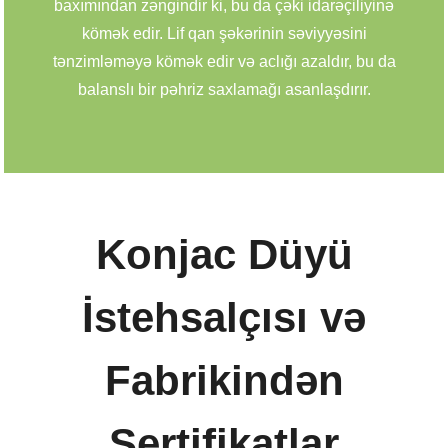
baxımından zəngindir ki, bu da çəki idarəçiliyinə
kömək edir. Lif qan şəkərinin səviyyəsini
tənzimləməyə kömək edir və aclığı azaldır, bu da
balanslı bir pəhriz saxlamağı asanlaşdırır.
Konjac Düyü
İstehsalçısı və
Fabrikindən
Sertifikatlar