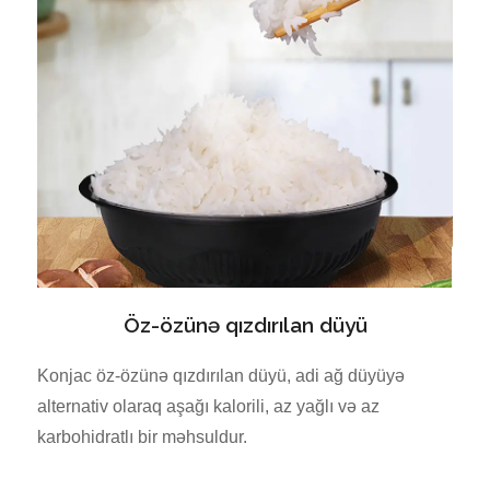
Öz-özünə qızdırılan düyü
Konjac öz-özünə qızdırılan düyü, adi ağ düyüyə
alternativ olaraq aşağı kalorili, az yağlı və az
karbohidratlı bir məhsuldur.