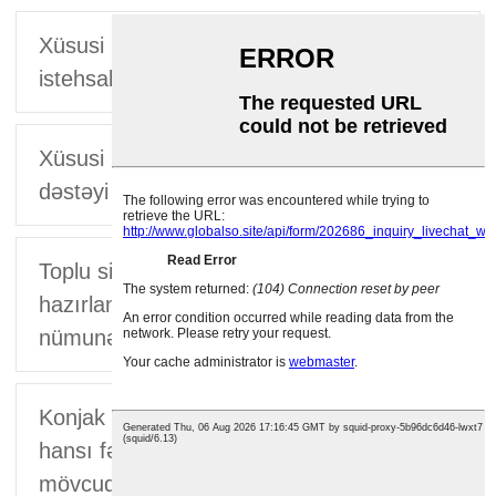
Xüsusi hazırlanmış konjak düyününün
istehsalı nə qədər vaxt aparır?
Xüsusi məhsullar üçün sertifikatlaşdırma
dəstəyi verirsinizmi?
Toplu sifariş verməzdən əvvəl xüsusi
hazırlanmış konjak hazır düyüsündən
nümunə tələb edə bilərəmmi?
Konjak hazır düyünün qida tərkibi üçün
hansı fərdiləşdirmə seçimləri
mövcuddur?