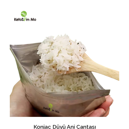
Konjac Düyü Ani Çantası