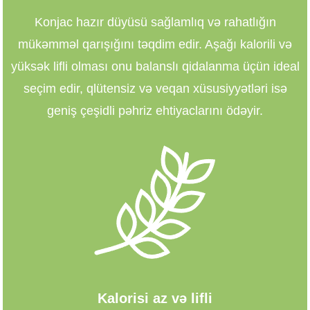
Konjac hazır düyüsü sağlamlıq və rahatlığın
mükəmməl qarışığını təqdim edir. Aşağı kalorili və
yüksək lifli olması onu balanslı qidalanma üçün ideal
seçim edir, qlütensiz və veqan xüsusiyyətləri isə
geniş çeşidli pəhriz ehtiyaclarını ödəyir.
Kalorisi az və lifli