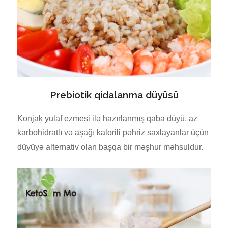
Prebiotik qidalanma düyüsü
Konjak yulaf ezmesi ilə hazırlanmış qaba düyü, az
karbohidratlı və aşağı kalorili pəhriz saxlayanlar üçün
düyüyə alternativ olan başqa bir məşhur məhsuldur.