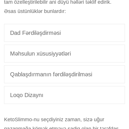
tam özelleştirilebilir ani düyü həlləri təklif edirik.
Əsas üstünlüklər bunlardır:
Dad Fərdiləşdirməsi
Məhsulun xüsusiyyətləri
Qablaşdırmanın fərdiləşdirilməsi
Loqo Dizaynı
KetoSlimmo-nu seçdiyiniz zaman, sizə uğur
qazanmağa kömək etməyə sadiq olan bir tərəfdaş