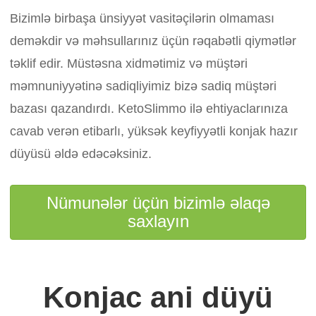
Bizimlə birbaşa ünsiyyət vasitəçilərin olmaması
deməkdir və məhsullarınız üçün rəqabətli qiymətlər
təklif edir. Müstəsna xidmətimiz və müştəri
məmnuniyyətinə sadiqliyimiz bizə sadiq müştəri
bazası qazandırdı. KetoSlimmo ilə ehtiyaclarınıza
cavab verən etibarlı, yüksək keyfiyyətli konjak hazır
düyüsü əldə edəcəksiniz.
Nümunələr üçün bizimlə əlaqə
saxlayın
Konjac ani düyü