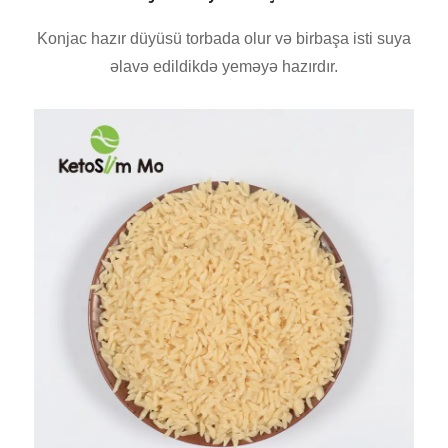
Konjac hazır düyüsü torbada olur və birbaşa isti suya
əlavə edildikdə yeməyə hazırdır.