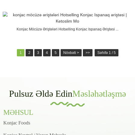
Konjac Möcüzə Əriştələri Hotselling Konjac Ispanaq Əriştəsi ...
1
2
3
4
5
Növbəti >
>>
Səhifə 1 / 5
Pulsuz Əldə Edin
Məsləhətləşmə
MƏHSUL
Konjac Foods