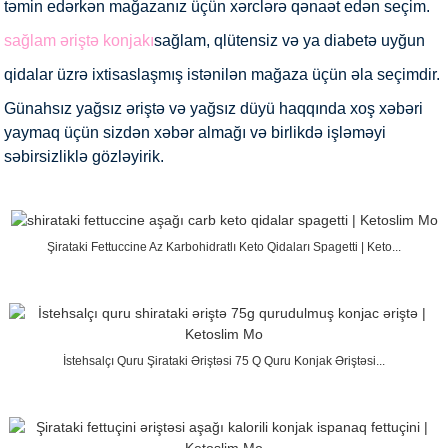
təmin edərkən mağazanız üçün xərclərə qənaət edən seçim.
sağlam əriştə konjakı
sağlam, qlütensiz və ya diabetə uyğun
qidalar üzrə ixtisaslaşmış istənilən mağaza üçün əla seçimdir.
Günahsız yağsız əriştə və yağsız düyü haqqında xoş xəbəri
yaymaq üçün sizdən xəbər almağı və birlikdə işləməyi
səbirsizliklə gözləyirik.
Şirataki Fettuccine Az Karbohidratlı Keto Qidaları Spagetti | Keto...
İstehsalçı Quru Şirataki Əriştəsi 75 Q Quru Konjak Əriştəsi...