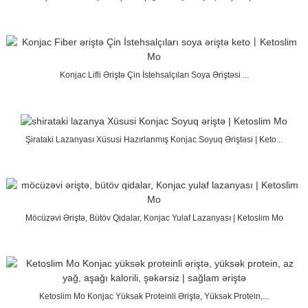
Konjac Lifli Əriştə Çin İstehsalçıları Soya Əriştəsi ...
Şirataki Lazanyası Xüsusi Hazırlanmış Konjac Soyuq Əriştəsi | Keto...
Möcüzəvi Əriştə, Bütöv Qidalar, Konjac Yulaf Lazanyası | Ketoslim Mo
Ketoslim Mo Konjac Yüksək Proteinli Əriştə, Yüksək Protein,...