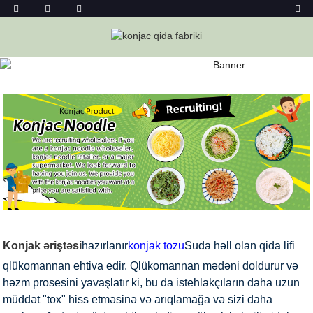
KONJAC ƏRIŞTƏSI
Ev
Konjac Foods
Konjac Əriştəsi
Konjac Əriştəsi
Konjak əriştəsi
hazırlanır
konjak tozu
Suda həll olan qida lifi
qlükomannan ehtiva edir. Qlükomannan mədəni doldurur və
həzm prosesini yavaşlatır ki, bu da istehlakçıların daha uzun
müddət "tox" hiss etməsinə və arıqlamağa və sizi daha