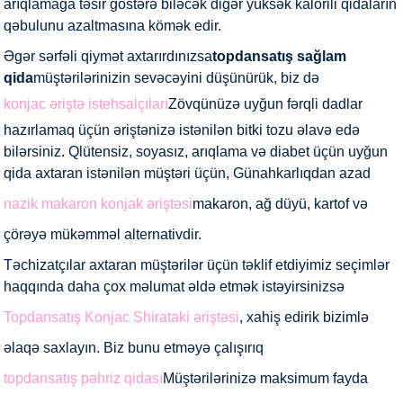
arıqlamağa təsir göstərə biləcək digər yüksək kalorili qidaların
qəbulunu azaltmasına kömək edir.
Əgər sərfəli qiymət axtarırdınızsa
topdansatış sağlam
qida
müştərilərinizin sevəcəyini düşünürük, biz də
konjac əriştə istehsalçıları
Zövqünüzə uyğun fərqli dadlar
hazırlamaq üçün əriştənizə istənilən bitki tozu əlavə edə
bilərsiniz. Qlütensiz, soyasız, arıqlama və diabet üçün uyğun
qida axtaran istənilən müştəri üçün, Günahkarlıqdan azad
nazik makaron konjak əriştəsi
makaron, ağ düyü, kartof və
çörəyə mükəmməl alternativdir.
Təchizatçılar axtaran müştərilər üçün təklif etdiyimiz seçimlər
haqqında daha çox məlumat əldə etmək istəyirsinizsə
Topdansatış Konjac Shirataki əriştəsi
, xahiş edirik bizimlə
əlaqə saxlayın. Biz bunu etməyə çalışırıq
topdansatış pəhriz qidası
Müştərilərinizə maksimum fayda