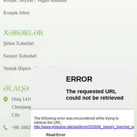
Konjac Neytral / Vegan Məhsulu
Konjak Jelesi
XƏBƏRLƏR
Şirkət Xəbərləri
Sənaye Xəbərləri
Yemək Bişirmə/Resept Xəbərləri
ƏLAQƏ
Otaq 1416, Mərtəbə 14, Junhao Beynəlxalq Binası, № 2,
Chenjiang Zhongkai Prospekti, Huicheng District, Huizhou
City
+86 18825458362