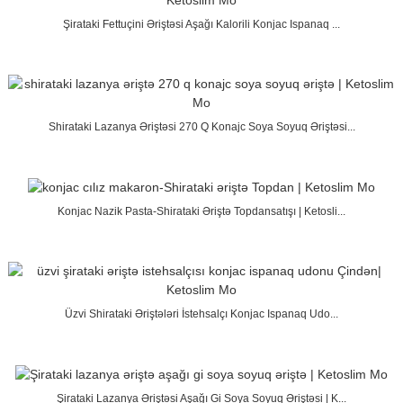
Şirataki Fettuçini Əriştəsi Aşağı Kalorili Konjac Ispanaq ...
Shirataki Lazanya Əriştəsi 270 Q Konajc Soya Soyuq Əriştəsi...
Konjac Nazik Pasta-Shirataki Əriştə Topdansatışı | Ketosli...
Üzvi Shirataki Əriştələri İstehsalçı Konjac Ispanaq Udo...
Şirataki Lazanya Əriştəsi Aşağı Gi Soya Soyuq Əriştəsi | K...