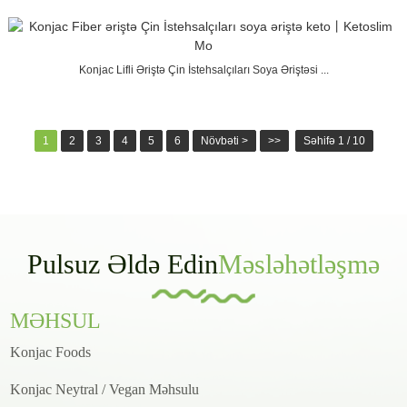
Konjac Lifli Əriştə Çin İstehsalçıları Soya Əriştəsi ...
1
2
3
4
5
6
Növbəti >
>>
Səhifə 1 / 10
Pulsuz Əldə Edin
Məsləhətləşmə
MƏHSUL
Konjac Foods
Konjac Neytral / Vegan Məhsulu