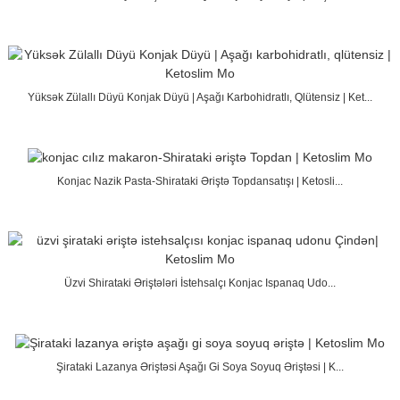
Yüksək Zülallı Düyü Konjak Düyü | Aşağı Karbohidratlı, Qlütensiz | Ket...
Konjac Nazik Pasta-Shirataki Əriştə Topdansatışı | Ketosli...
Üzvi Shirataki Əriştələri İstehsalçı Konjac Ispanaq Udo...
Şirataki Lazanya Əriştəsi Aşağı Gi Soya Soyuq Əriştəsi | K...