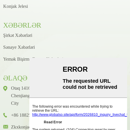
Konjak Jelesi
XƏBƏRLƏR
Şirkət Xəbərləri
Sənaye Xəbərləri
Yemək Bişirmə/Resept Xəbərləri
ƏLAQƏ
Otaq 1416, Mərtəbə 14, Junhao Beynəlxalq Binası, № 2,
Chenjiang Zhongkai Prospekti, Huicheng District, Huizhou
City
+86 18825458362
Zkxkonjac@hzzkx.com