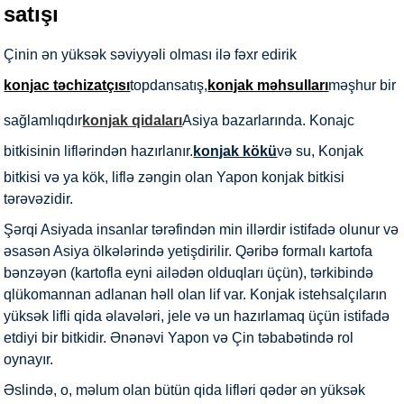
satışı
Çinin ən yüksək səviyyəli olması ilə fəxr edirik
konjac təchizatçısı
topdansatış,
konjak məhsulları
məşhur bir
sağlamlıqdır
konjak qidaları
Asiya bazarlarında. Konajc
bitkisinin liflərindən hazırlanır.
konjak kökü
və su, Konjak
bitkisi və ya kök, liflə zəngin olan Yapon konjak bitkisi
tərəvəzidir.
Şərqi Asiyada insanlar tərəfindən min illərdir istifadə olunur və
əsasən Asiya ölkələrində yetişdirilir. Qəribə formalı kartofa
bənzəyən (kartofla eyni ailədən olduqları üçün), tərkibində
qlükomannan adlanan həll olan lif var. Konjak istehsalçıların
yüksək lifli qida əlavələri, jele və un hazırlamaq üçün istifadə
etdiyi bir bitkidir. Ənənəvi Yapon və Çin təbabətində rol
oynayır.
Əslində, o, məlum olan bütün qida lifləri qədər ən yüksək