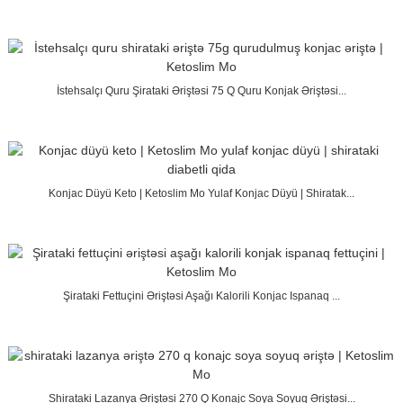
İstehsalçı Quru Şirataki Əriştəsi 75 Q Quru Konjak Əriştəsi...
Konjac Düyü Keto | Ketoslim Mo Yulaf Konjac Düyü | Shiratak...
Şirataki Fettuçini Əriştəsi Aşağı Kalorili Konjac Ispanaq ...
Shirataki Lazanya Əriştəsi 270 Q Konajc Soya Soyuq Əriştəsi...