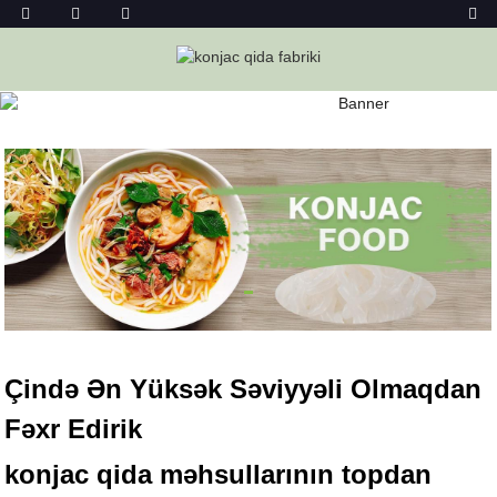
KONJAC FOODS
Ev
Konjac Foods
Çində Ən Yüksək Səviyyəli Olmaqdan
Fəxr Edirik
konjac qida məhsullarının topdan