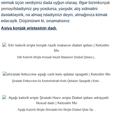
vermək üçün verdiyiniz dada uyğun olaraq. Əgər bizim
konjak
yeməyi
İstədiyiniz şey yoxdursa, yaxşıdır, alış xidmətini
dəstəkləyirik, nə almaq istədiyinizi deyin, almağınıza kömək
edəcəyik. Düşünürəm ki, sınamalısınız
Asiya konjak əriştəsinin dadı
.
Sıfır Kalorili Əriştə Konjak Nazik Makaron Diabet Qidası |...
Şirataki Fettuccine Az Karbohidratlı Keto Qidaları Spagetti | Keto...
Aşağı Kalorili Əriştə Shirataki Ani Əriştə Diabet Qida Sp...