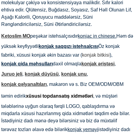
molekulyar çəkiyə və konsistensiyaya malikdir. Sıfır kalori
ehtiva edir. Qlütensiz, Buğdasız, Soyasız, Saf Həll Olunan Lif,
Aşağı Kalorili, Qoruyucu maddələrsiz, Süni
Rəngləndiricilərsiz, Süni Ətirləndiricilərsiz.
Ketoslim MO
peşəkar istehsalçısıdır
konjac in chinese.
Həm də
yüksək keyfiyyətli
konjak saqqızı istehsalçısı
Öz konjak
fabriki, xüsusi konjak əkin bazası var (
konjak bitkisi
),
konjak qida məhsulları
daxil olmaqla
konjak əriştəsi
,
Juruo jeli
,
konjak düyüsü
,
konjak unu
,
konjak qəlyanaltıları
, makaron və s. Biz OEM/ODM/OBM
təmin edirik
xüsusi topdansatış xidmətləri
, və müştəri
tələblərinə uyğun olaraq fərqli LOGO, qablaşdırma və
miqdarla xüsusi hazırlanmış qida xidmətləri təqdim edə bilər.
İstədiyiniz dadı mənə deyə bilərsiniz və biz də müxtəlif
tərəvəz tozları əlavə edə bilərik
konjak yeməyi
istədiyiniz dadı