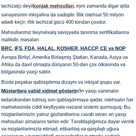
təchizatçı deyil
konjak məhsulları
, eyni zamanda digər qida
sənayesinin inkişafına da sadiqdir. İllik istehsal 50 milyon
ədədi keçir; illik təchizat gücü 400 tondan çoxdur.
Məhsullarımız beynəlxalq səviyyədə tanınma sertifikatlarına
malikdir, məsələn
BRC, IFS, FDA, HALAL, KOSHER, HACCP, CE və NOP
Avropa Birliyi, Amerika Birləşmiş Ştatları, Kanada, Asiya və
Afrika da daxil olmaqla dünyanın 50-dən çox ölkəsində və
bölgəsində yaxşı satılır.
Bizdə peşəkar qablaşdırma dizaynı və inkişaf qrupu var.
Müştərilərə vahid xidmət göstərin
Ən yaxşı xammalın
tədarükündən tutmuş son qablaşdırmaya qədər, istehsalın hər
mərhələsində ciddi keyfiyyətə nəzarət sistemi qurmuşuq. Bu,
müştərilərimizin yalnız gözləntilərinə cavab verən ən yaxşı
məhsulları almalarını təmin edir. Tərəfdaşlığımıza dəyər veririk
və müştərilərimizlə etimad, etibarlılıq və qarşılıqlı uğura