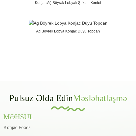
Konjac Ağ Böyrək Lobyalı Şəkərli Konfet
Ağ Böyrək Lobya Konjac Düyü Topdan
Pulsuz Əldə Edin
Məsləhətləşmə
MƏHSUL
Konjac Foods