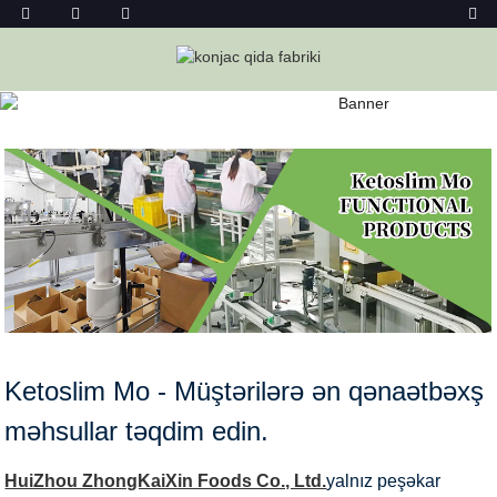
FUNKSIONAL MƏHSULLAR
Ev
Funksional Məhsullar
Ketoslim Mo - Müştərilərə ən qənaətbəxş
məhsullar təqdim edin.
HuiZhou ZhongKaiXin Foods Co., Ltd.
yalnız peşəkar