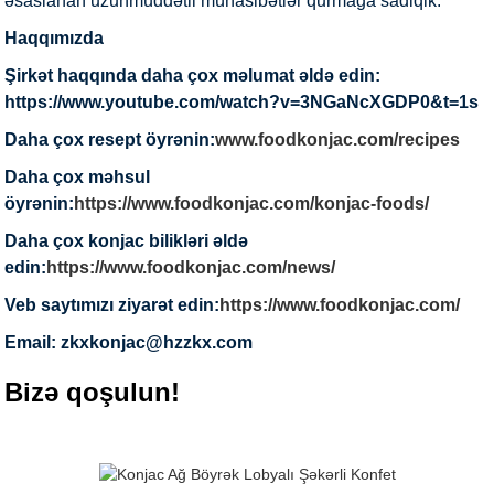
əsaslanan uzunmüddətli münasibətlər qurmağa sadiqik.
Haqqımızda
Şirkət haqqında daha çox məlumat əldə edin:
https://www.youtube.com/watch?v=3NGaNcXGDP0&t=1s
Daha çox resept öyrənin:
www.foodkonjac.com/recipes
Daha çox məhsul
öyrənin:
https://www.foodkonjac.com/konjac-foods/
Daha çox konjac bilikləri əldə
edin:
https://www.foodkonjac.com/news/
Veb saytımızı ziyarət edin:
https://www.foodkonjac.com/
Email: zkxkonjac@hzzkx.com
Bizə qoşulun!