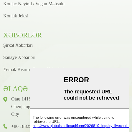
Konjac Neytral / Vegan Məhsulu
Konjak Jelesi
XƏBƏRLƏR
Şirkət Xəbərləri
Sənaye Xəbərləri
Yemək Bişirmə/Resept Xəbərləri
ƏLAQƏ
Otaq 1416, Mərtəbə 14, Junhao Beynəlxalq Binası, № 2,
Chenjiang Zhongkai Prospekti, Huicheng District, Huizhou
City
+86 18825458362