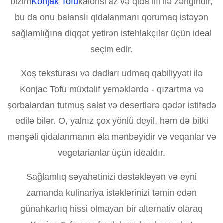
bizim
Konjak Tofu
kalorisi az və qida lifi ilə zəngindir,
bu da onu balanslı qidalanmanı qorumaq istəyən
sağlamlığına diqqət yetirən istehlakçılar üçün ideal
seçim edir.
Xoş teksturası və dadları udmaq qabiliyyəti ilə
Konjac Tofu müxtəlif yeməklərdə - qızartma və
şorbalardan tutmuş salat və desertlərə qədər istifadə
edilə bilər. O, yalnız çox yönlü deyil, həm də bitki
mənşəli qidalanmanın əla mənbəyidir və veqanlar və
vegetarianlar üçün idealdır.
Sağlamlıq səyahətinizi dəstəkləyən və eyni
zamanda kulinariya istəklərinizi təmin edən
günahkarlıq hissi olmayan bir alternativ olaraq