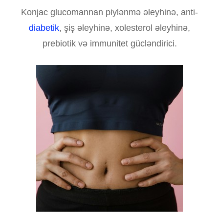
Konjac glucomannan piylənmə əleyhinə, anti-
diabetik
, şiş əleyhinə, xolesterol əleyhinə,
prebiotik və immunitet gücləndirici.