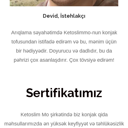
Devid, İstehlakçı
Arıqlama səyahətimdə Ketoslimmo-nun konjak
tofusundan istifadə edirəm və bu, mənim üçün
bir hədiyyədir. Doyurucu və dadlıdır, bu da
pəhrizi çox asanlaşdırır. Çox tövsiyə edirəm!
Sertifikatımız
Ketoslim Mo şirkətində biz konjak qida
məhsullarımızda ən yüksək keyfiyyət və təhlükəsizlik