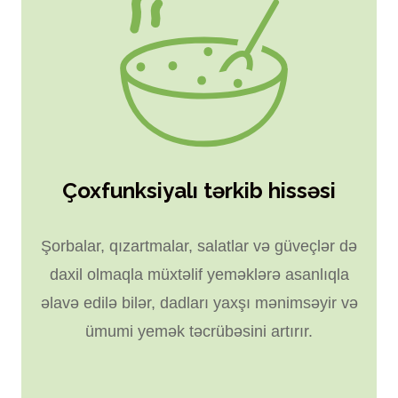
Çoxfunksiyalı tərkib hissəsi
Şorbalar, qızartmalar, salatlar və güveçlər də
daxil olmaqla müxtəlif yeməklərə asanlıqla
əlavə edilə bilər, dadları yaxşı mənimsəyir və
ümumi yemək təcrübəsini artırır.