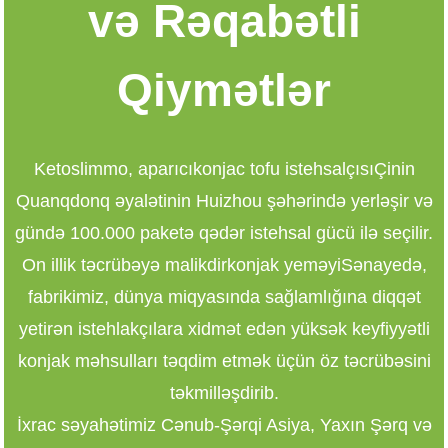
və Rəqabətli
Qiymətlər
Ketoslimmo
, aparıcı
konjac tofu istehsalçısı
Çinin
Quanqdonq əyalətinin Huizhou şəhərində yerləşir və
gündə 100.000 paketə qədər istehsal gücü ilə seçilir.
On illik təcrübəyə malikdir
konjak yeməyi
Sənayedə,
fabrikimiz, dünya miqyasında sağlamlığına diqqət
yetirən istehlakçılara xidmət edən yüksək keyfiyyətli
konjak məhsulları təqdim etmək üçün öz təcrübəsini
təkmilləşdirib.
İxrac səyahətimiz Cənub-Şərqi Asiya, Yaxın Şərq və