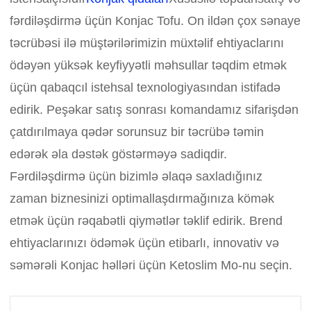
fərdiləşdirmə üçün Konjac Tofu. On ildən çox sənaye
təcrübəsi ilə müştərilərimizin müxtəlif ehtiyaclarını
ödəyən yüksək keyfiyyətli məhsullar təqdim etmək
üçün qabaqcıl istehsal texnologiyasından istifadə
edirik. Peşəkar satış sonrası komandamız sifarişdən
çatdırılmaya qədər sorunsuz bir təcrübə təmin
edərək əla dəstək göstərməyə sadiqdir.
Fərdiləşdirmə üçün bizimlə əlaqə saxladığınız
zaman biznesinizi optimallaşdırmağınıza kömək
etmək üçün rəqabətli qiymətlər təklif edirik. Brend
ehtiyaclarınızı ödəmək üçün etibarlı, innovativ və
səmərəli Konjac həlləri üçün Ketoslim Mo-nu seçin.