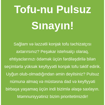
Tofu-nu Pulsuz
Sınayın!
Sağlam və ləzzətli konjak tofu təchizatçısı
axtarırsınız? Peşəkar istehsalçı olaraq,
ehtiyaclarınızı ödəmək üçün fərdiləşdirilə bilən
seçimlərlə yüksək keyfiyyətli konjak tofu təklif edirik.
Uyğun olub-olmadığından əmin deyilsiniz? Pulsuz
nümunə almaq və müstəsna dad və keyfiyyəti
birbaşa yaşamaq üçün indi bizimlə əlaqə saxlayın.
Məmnuniyyətiniz bizim prioritetimizdir!