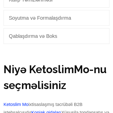
Soyutma və Formalaşdırma
Qablaşdırma və Boks
Niyə KetoslimMo-nu
seçməlisiniz
Ketoslim Mo
ixtisaslaşmış təcrübəli B2B
istehsalçısıdır
Konjak qidaları
Xüsusilə topdansatış və