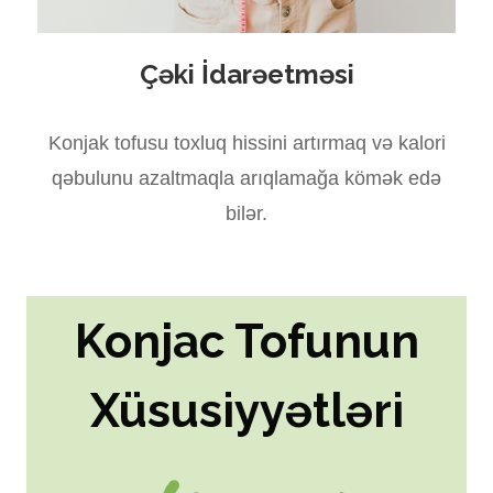
Çəki İdarəetməsi
Konjak tofusu toxluq hissini artırmaq və kalori
qəbulunu azaltmaqla arıqlamağa kömək edə
bilər.
Konjac Tofunun
Xüsusiyyətləri