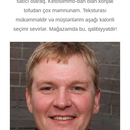
satıcı olaraq, Ketoslimmo-dan olan konjak
tofudan çox məmnunam. Teksturası
mükəmməldir və müştərilərim aşağı kalorili
seçimi sevirlər. Mağazamda bu, qalibiyyətdir!