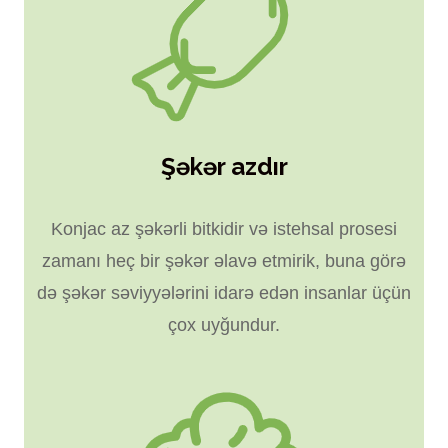
Şəkər azdır
Konjac az şəkərli bitkidir və istehsal prosesi
zamanı heç bir şəkər əlavə etmirik, buna görə
də şəkər səviyyələrini idarə edən insanlar üçün
çox uyğundur.