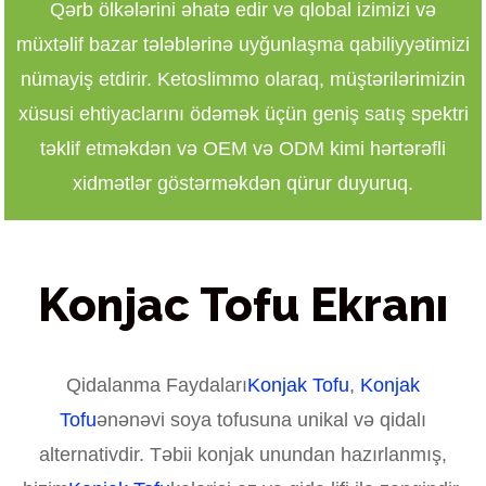
Qərb ölkələrini əhatə edir və qlobal izimizi və
müxtəlif bazar tələblərinə uyğunlaşma qabiliyyətimizi
nümayiş etdirir. Ketoslimmo olaraq, müştərilərimizin
xüsusi ehtiyaclarını ödəmək üçün geniş satış spektri
təklif etməkdən və OEM və ODM kimi hərtərəfli
xidmətlər göstərməkdən qürur duyuruq.
Konjac Tofu Ekranı
Qidalanma Faydaları
Konjak Tofu
,
Konjak
Tofu
ənənəvi soya tofusuna unikal və qidalı
alternativdir. Təbii konjak unundan hazırlanmış,