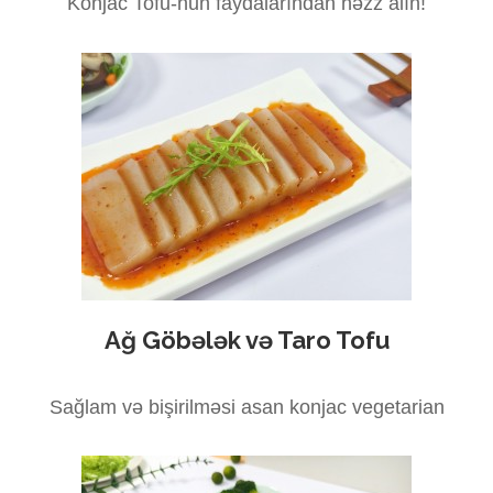
Konjac Tofu-nun faydalarından həzz alın!
Ağ Göbələk və Taro Tofu
Sağlam və bişirilməsi asan konjac vegetarian