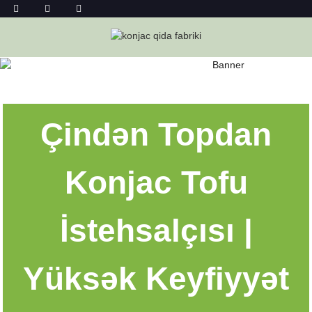
KONJAC TOFU TƏCHIZATÇISI
Ev
Konjac Tofu Təchizatçısı
Çindən Topdan
Konjac Tofu
İstehsalçısı |
Yüksək Keyfiyyət