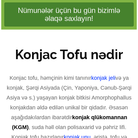
Nümunələr üçün bu gün bizimlə
əlaqə saxlayın!
Konjac Tofu nədir
Konjac tofu, həmçinin kimi tanınır
konjak jeli
və ya
konjak, Şərqi Asiyada (Çin, Yaponiya, Cənub-Şərqi
Asiya və s.) yaşayan konjak bitkisi Amorphophallus
konjakdan əldə edilən unikal bir qidadır. Əsasən
aşağıdakılardan ibarətdir
konjak qlükomannan
(KGM)
, suda həll olan polisaxarid və pəhriz lifi.
Konjak tofu hazırlanır
konjak unu
, əriştə, tofu və