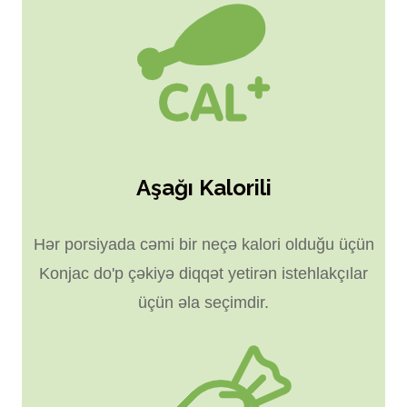
Aşağı Kalorili
Hər porsiyada cəmi bir neçə kalori olduğu üçün
Konjac do'p çəkiyə diqqət yetirən istehlakçılar
üçün əla seçimdir.