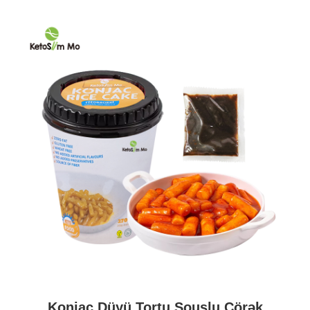
Konjac Düyü Tortu Souslu Çörək