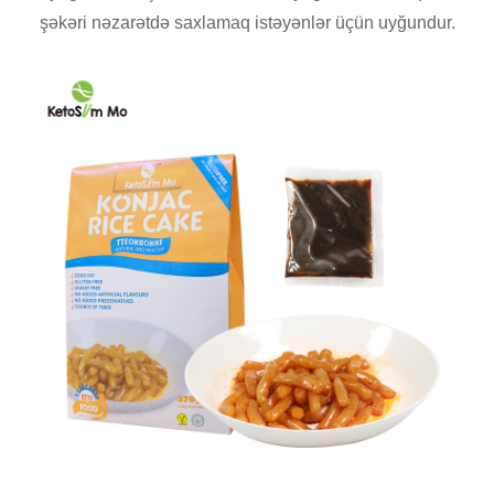
şəkəri nəzarətdə saxlamaq istəyənlər üçün uyğundur.