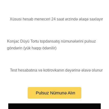
Xüsusi hesab meneceri 24 saat ərzində əlaqə saxlayır
Konjac Düyü Tortu topdansatış nümunələrini pulsuz
göndərin (yük haqqı ödənilir)
Test hesabatına və kotirovkanın dəyərinə əlavə olunur
Pulsuz Nümunə Alın