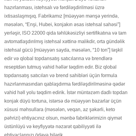
hazırlanması, istehsalı və fərdiləşdirilməsi üzrə
ixtisaslaşmışıq. Fabrikamız [müəyyən mənşə yerində,
məsələn, “Enşi, Hubei, konjakın əsas istehsal sahəsi”]
yerləşir, ISO 22000 qida təhlükəsizliyi sertifikatına və tam
avtomatlaşdırılmış istehsal xəttinə malikdir, orta gündəlik
istehsal gücü [müəyyən sayda, məsələn, “10 ton”] təşkil
edir və qlobal topdansatış satıcılarına və brendlərə
reseptdən tutmuş vahid həllər təqdim edir. Biz qlobal
topdansatış satıcıları və brend sahibləri üçün formula
hazırlanmasından qablaşdırma fərdiləşdirilməsinə qədər
vahid həll yolu təqdim edirik. İstər müntəzəm dadlı topdan
konjak düyü tortuna, istərsə də müəyyən bazarlar üçün
xüsusi məhsullara (məsələn, veqan, az şəkərli, keto
pəhrizi) ehtiyacınız olsun, mənbə fabriklərimizin qiymət
üstünlüyü və keyfiyyətə nəzarət qabiliyyəti ilə
ehtiyaclarınızı ödəyə bilərik.