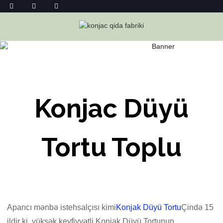
KONJAC DÜYÜ TORTU TOPDAN
Ev
Konjac Düyü Tortu Topdan
Konjac Düyü
Tortu Toplu
Aparıcı mənbə istehsalçısı kimi
Konjak Düyü Tortu
Çində 15
ildir ki, yüksək keyfiyyətli Konjak Düyü Tortunun