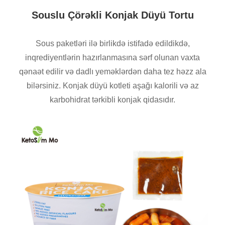
Souslu Çörəkli Konjak Düyü Tortu
Sous paketləri ilə birlikdə istifadə edildikdə,
inqrediyentlərin hazırlanmasına sərf olunan vaxta
qənaət edilir və dadlı yeməklərdən daha tez həzz ala
bilərsiniz. Konjak düyü kotleti aşağı kalorili və az
karbohidrat tərkibli konjak qidasıdır.