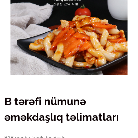
B tərəfi nümunə
əməkdaşlıq təlimatları
B2B mənbə fabriki təchizatı: