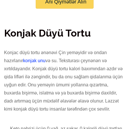
Ani Qiymətlər Alın
Konjak Düyü Tortu
Konjac düyü tortu ənənəvi Çin yeməyidir və ondan
hazırlanır
konjak unu
və su. Teksturası çeynənən və
xırtıldayandır. Konjak düyü tortu kalori baxımından azdır və
qida lifləri ilə zəngindir, bu da onu sağlam qidalanma üçün
uyğun edir. Onu yeməyin ümumi yollarına qızartma,
buxarda bişirmə, islatma və ya buxarda bişirmə daxildir,
dadı artırmaq üçün müxtəlif əlavələr əlavə olunur. Ləzzət
kimi konjak düyü tortu insanlar tərəfindən çox sevilir.
Keto pəhrizi üçün 0 yağ, az şəkər, 0 kalorili düyü tortları.