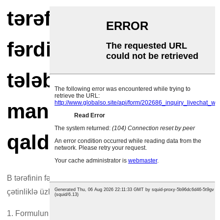
tərəfinin
fərdiləşdirilmiş
tələbinə texniki
maneələrin aradan
qaldırılması
B tərəfinin fərdiləşdirilməsi çox vaxt üç əsas texniki
çətinliklə üzləşir.
1. Formulun uyğunlaşması ilə bağlı çətinliklər: müxtəlif