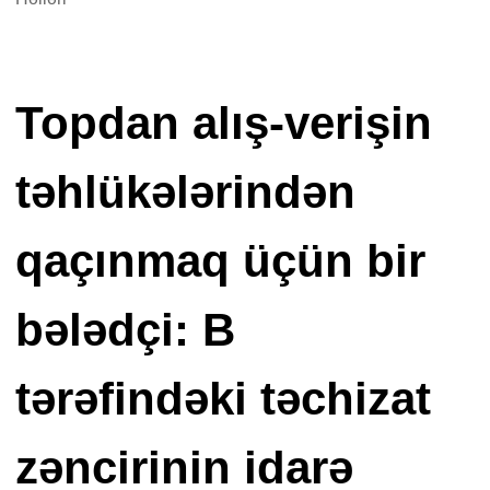
Topdan alış-verişin
təhlükələrindən
qaçınmaq üçün bir
bələdçi: B
tərəfindəki təchizat
zəncirinin idarə