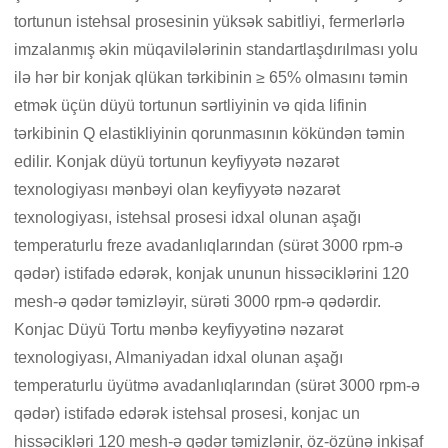
tortunun istehsal prosesinin yüksək sabitliyi, fermerlərlə
imzalanmış əkin müqavilələrinin standartlaşdırılması yolu
ilə hər bir konjak qlükan tərkibinin ≥ 65% olmasını təmin
etmək üçün düyü tortunun sərtliyinin və qida lifinin
tərkibinin Q elastikliyinin qorunmasının kökündən təmin
edilir. Konjak düyü tortunun keyfiyyətə nəzarət
texnologiyası mənbəyi olan keyfiyyətə nəzarət
texnologiyası, istehsal prosesi idxal olunan aşağı
temperaturlu freze avadanlıqlarından (sürət 3000 rpm-ə
qədər) istifadə edərək, konjak ununun hissəciklərini 120
mesh-ə qədər təmizləyir, sürəti 3000 rpm-ə qədərdir.
Konjac Düyü Tortu mənbə keyfiyyətinə nəzarət
texnologiyası, Almaniyadan idxal olunan aşağı
temperaturlu üyütmə avadanlıqlarından (sürət 3000 rpm-ə
qədər) istifadə edərək istehsal prosesi, konjac un
hissəcikləri 120 mesh-ə qədər təmizlənir, öz-özünə inkişaf