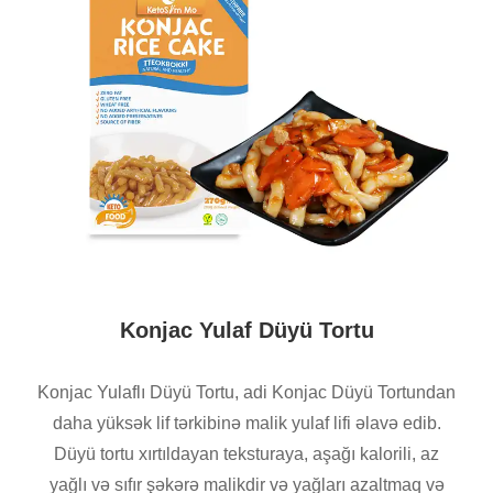
Konjac Yulaf Düyü Tortu
Konjac Yulaflı Düyü Tortu, adi Konjac Düyü Tortundan
daha yüksək lif tərkibinə malik yulaf lifi əlavə edib.
Düyü tortu xırtıldayan teksturaya, aşağı kalorili, az
yağlı və sıfır şəkərə malikdir və yağları azaltmaq və