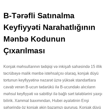
B-Tərəfli Satınalma
Keyfiyyəti Narahatlığının
Mənbə Kodunun
Çıxarılması
Konjak məhsullarının tədqiqi və inkişafı sahəsində 15 illik
təcrübəyə malik mənbə istehsalçısı olaraq, konjak düyü
tortunun keyfiyyətinə nəzarət üzrə yüksək standartlara
cavab verən B-ucun tədarükü ilə B-ucundakı alıcıların
məhsul keyfiyyəti və sabitliyi ilə bağlı sərt tələblərini yaxşı
bilirik. Xammal baxımından, Hubei əyalətinin Enşi
şəhərində öz konjak əkin bazamızı qururuq. Konjak düyü