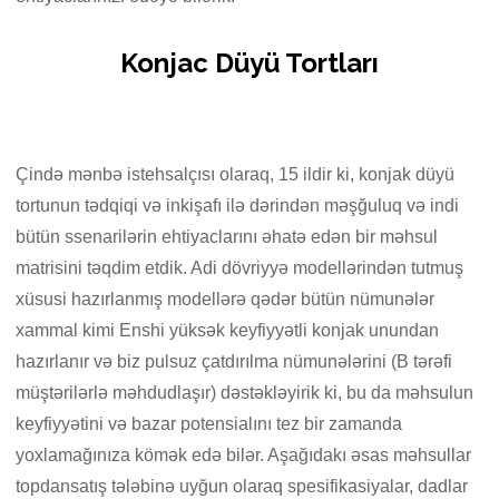
Konjac Düyü Tortları
Çində mənbə istehsalçısı olaraq, 15 ildir ki, konjak düyü
tortunun tədqiqi və inkişafı ilə dərindən məşğuluq və indi
bütün ssenarilərin ehtiyaclarını əhatə edən bir məhsul
matrisini təqdim etdik. Adi dövriyyə modellərindən tutmuş
xüsusi hazırlanmış modellərə qədər bütün nümunələr
xammal kimi Enshi yüksək keyfiyyətli konjak unundan
hazırlanır və biz pulsuz çatdırılma nümunələrini (B tərəfi
müştərilərlə məhdudlaşır) dəstəkləyirik ki, bu da məhsulun
keyfiyyətini və bazar potensialını tez bir zamanda
yoxlamağınıza kömək edə bilər. Aşağıdakı əsas məhsullar
topdansatış tələbinə uyğun olaraq spesifikasiyalar, dadlar