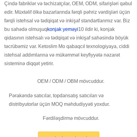
Çində fabriklər və təchizatçılar, OEM, ODM, sifarişləri qəbul
edir. Müxtəlif ölkə bazarlarında fərqli pəhriz vərdişləri üçün
fərqli istehsal və tədqiqat və inkişaf standartlarımız var. Biz
bu sahədə olmuşuq
konjak yeməyi
10 ildir ki, konjak
qidasının istehsalı və tədqiqat və inkişaf sahəsində böyük
təcrübəmiz var. Ketoslim Mo qabaqcıl texnologiyaya, ciddi
istehsal addımlarına və mükəmməl keyfiyyətə nəzarət
sisteminə diqqət yetirir.
OEM / ODM / OBM mövcuddur.
Pərakəndə satıcılar, topdansatış satıcıları və
distribyutorlar üçün MOQ məhdudiyyəti yoxdur.
Fərdiləşdirmə mövcuddur.