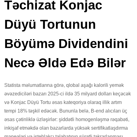
Təchizat Konjac
Düyü Tortunun
Böyümə Dividendini
Necə Əldə Edə Bilər
Statista məlumatlarına görə, qlobal aşağı kalorili yemək
əvəzediciləri bazarı 2025-ci ildə 35 milyard dolları keçəcək
və Konjac Düyü Tortu əsas kateqoriya olaraq illik artım
tempi 18% təşkil edəcək. Bununla belə, B-end alıcıları üç
əsas çətinliklə üzləşirlər: şiddətli homogenləşmə rəqabəti,
inkişaf etməkdə olan bazarlarda yüksək sertifikatlaşdırma
maneələri və istehlakçı tələbatının sürətli təkrarlanması.