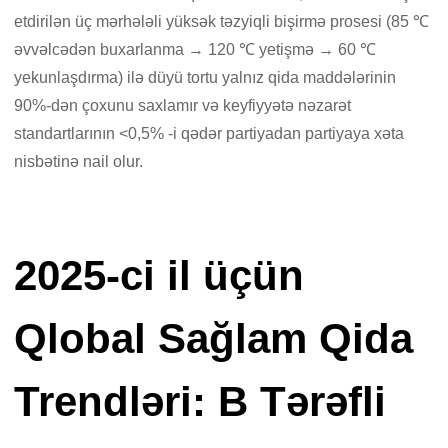
etdirilən üç mərhələli yüksək təzyiqli bişirmə prosesi (85 ℃
əvvəlcədən buxarlanma → 120 ℃ yetişmə → 60 ℃
yekunlaşdırma) ilə düyü tortu yalnız qida maddələrinin
90%-dən çoxunu saxlamır və keyfiyyətə nəzarət
standartlarının <0,5% -i qədər partiyadan partiyaya xəta
nisbətinə nail olur.
2025-ci il üçün
Qlobal Sağlam Qida
Trendləri: B Tərəfli