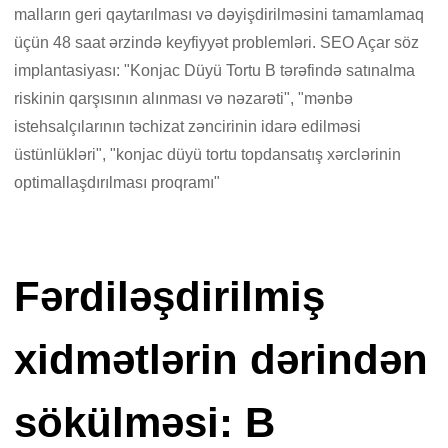
malların geri qaytarılması və dəyişdirilməsini tamamlamaq
üçün 48 saat ərzində keyfiyyət problemləri. SEO Açar söz
implantasiyası: "Konjac Düyü Tortu B tərəfində satınalma
riskinin qarşısının alınması və nəzarəti", "mənbə
istehsalçılarının təchizat zəncirinin idarə edilməsi
üstünlükləri", "konjac düyü tortu topdansatış xərclərinin
optimallaşdırılması proqramı"
Fərdiləşdirilmiş
xidmətlərin dərindən
sökülməsi: B