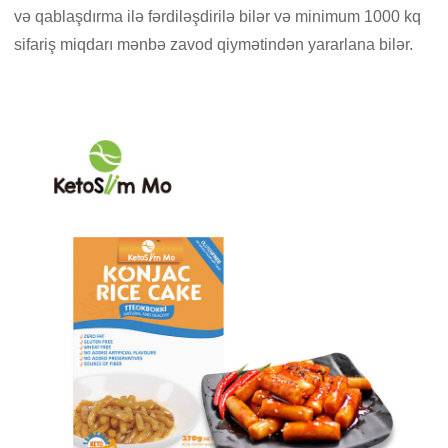
və qablaşdırma ilə fərdiləşdirilə bilər və minimum 1000 kq
sifariş miqdarı mənbə zavod qiymətindən yararlana bilər.