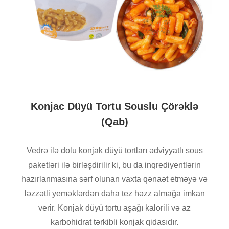
Konjac Düyü Tortu Souslu Çörəklə
(Qab)
Vedrə ilə dolu konjak düyü tortları ədviyyatlı sous
paketləri ilə birləşdirilir ki, bu da inqrediyentlərin
hazırlanmasına sərf olunan vaxta qənaət etməyə və
ləzzətli yeməklərdən daha tez həzz almağa imkan
verir. Konjak düyü tortu aşağı kalorili və az
karbohidrat tərkibli konjak qidasıdır.