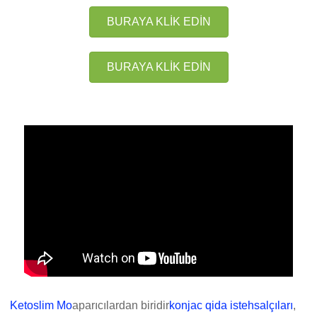
BURAYA KLİK EDİN
BURAYA KLİK EDİN
Ketoslim Mo
aparıcılardan biridir
konjac qida istehsalçıları
,