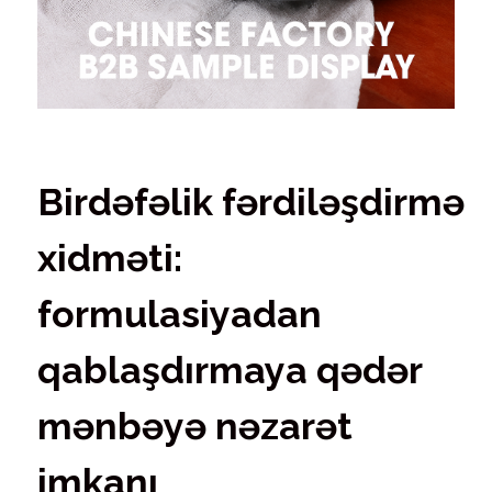
Birdəfəlik fərdiləşdirmə
xidməti:
formulasiyadan
qablaşdırmaya qədər
mənbəyə nəzarət
imkanı