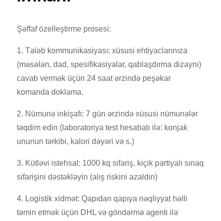
Şəffaf özelleştirme prosesi:
1. Tələb kommunikasiyası: xüsusi ehtiyaclarınıza
(məsələn, dad, spesifikasiyalar, qablaşdırma dizaynı)
cavab vermək üçün 24 saat ərzində peşəkar
komanda doklama.
2. Nümunə inkişafı: 7 gün ərzində xüsusi nümunələr
təqdim edin (laboratoriya test hesabatı ilə: konjak
ununun tərkibi, kalori dəyəri və s.)
3. Kütləvi istehsal: 1000 kq sifariş, kiçik partiyalı sınaq
sifarişini dəstəkləyin (alış riskini azaldın)
4. Logistik xidmət: Qapıdan qapıya nəqliyyat həlli
təmin etmək üçün DHL və göndərmə agenti ilə