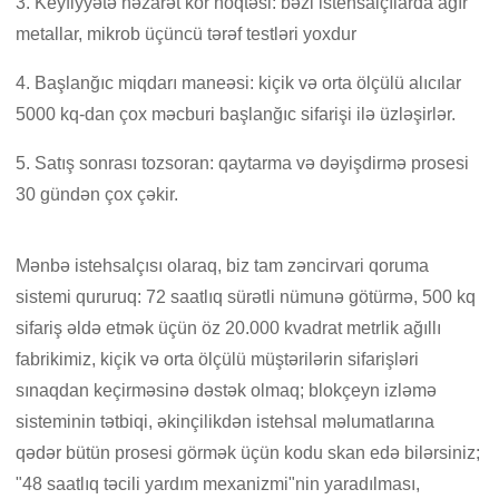
3. Keyfiyyətə nəzarət kor nöqtəsi: bəzi istehsalçılarda ağır
metallar, mikrob üçüncü tərəf testləri yoxdur
4. Başlanğıc miqdarı maneəsi: kiçik və orta ölçülü alıcılar
5000 kq-dan çox məcburi başlanğıc sifarişi ilə üzləşirlər.
5. Satış sonrası tozsoran: qaytarma və dəyişdirmə prosesi
30 gündən çox çəkir.
Mənbə istehsalçısı olaraq, biz tam zəncirvari qoruma
sistemi qururuq: 72 saatlıq sürətli nümunə götürmə, 500 kq
sifariş əldə etmək üçün öz 20.000 kvadrat metrlik ağıllı
fabrikimiz, kiçik və orta ölçülü müştərilərin sifarişləri
sınaqdan keçirməsinə dəstək olmaq; blokçeyn izləmə
sisteminin tətbiqi, əkinçilikdən istehsal məlumatlarına
qədər bütün prosesi görmək üçün kodu skan edə bilərsiniz;
"48 saatlıq təcili yardım mexanizmi"nin yaradılması,