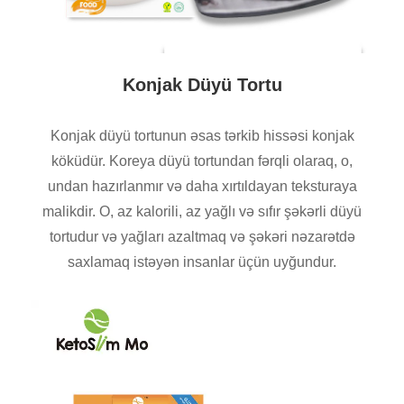
Konjak Düyü Tortu
Konjak düyü tortunun əsas tərkib hissəsi konjak
köküdür. Koreya düyü tortundan fərqli olaraq, o,
undan hazırlanmır və daha xırtıldayan teksturaya
malikdir. O, az kalorili, az yağlı və sıfır şəkərli düyü
tortudur və yağları azaltmaq və şəkəri nəzarətdə
saxlamaq istəyən insanlar üçün uyğundur.