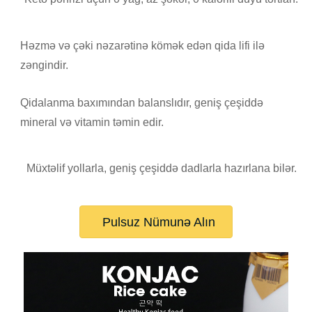
Həzmə və çəki nəzarətinə kömək edən qida lifi ilə
zəngindir.
Qidalanma baxımından balanslıdır, geniş çeşiddə
mineral və vitamin təmin edir.
Müxtəlif yollarla, geniş çeşiddə dadlarla hazırlana bilər.
Pulsuz Nümunə Alın