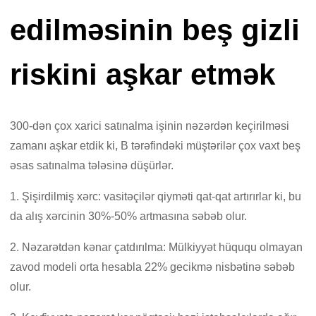
edilməsinin beş gizli
riskini aşkar etmək
300-dən çox xarici satınalma işinin nəzərdən keçirilməsi
zamanı aşkar etdik ki, B tərəfindəki müştərilər çox vaxt beş
əsas satınalma tələsinə düşürlər.
1. Şişirdilmiş xərc: vasitəçilər qiyməti qat-qat artırırlar ki, bu
da alış xərcinin 30%-50% artmasına səbəb olur.
2. Nəzarətdən kənar çatdırılma: Mülkiyyət hüququ olmayan
zavod modeli orta hesabla 22% gecikmə nisbətinə səbəb
olur.