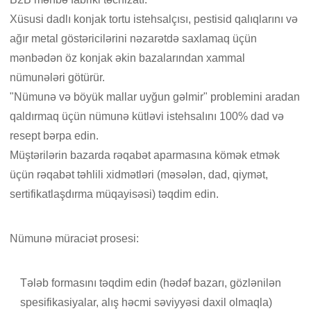
Xüsusi dadlı konjak tortu istehsalçısı, pestisid qalıqlarını və
ağır metal göstəricilərini nəzarətdə saxlamaq üçün
mənbədən öz konjak əkin bazalarından xammal
nümunələri götürür.
"Nümunə və böyük mallar uyğun gəlmir" problemini aradan
qaldırmaq üçün nümunə kütləvi istehsalını 100% dad və
resept bərpa edin.
Müştərilərin bazarda rəqabət aparmasına kömək etmək
üçün rəqabət təhlili xidmətləri (məsələn, dad, qiymət,
sertifikatlaşdırma müqayisəsi) təqdim edin.
Nümunə müraciət prosesi:
Tələb formasını təqdim edin (hədəf bazarı, gözlənilən
spesifikasiyalar, alış həcmi səviyyəsi daxil olmaqla)