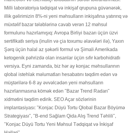
Milli laboratoriya tədqiqat və inkişaf qrupuna güvənərək,
illik gəlirimizin 8%-ni yeni məhsulların inkişafına yatırırıq və
müxtəlif bazar tələblərinə cavab verən 12 məhsul
formulunu hazırlamışıq: Avropa Birliyi bazarı üçün üzvi
sertifikatlı seriya (inulin və çia toxumu əlavələri ilə), Yaxın
Şərq üçün halal az şəkərli formul və Şimali Amerikada
ketogenik pəhrizdə olan insanlar üçün sıfır karbohidratlı
versiya. Eyni zamanda, biz hər ay konjac məhsullarının
qlobal istehlak məlumatları hesabatını təqdim edən və
müştərilərə 6-8 ay əvvəlcədən yeni məhsulların
hazırlanmasına kömək edən "Bazar Trend Radarı"
xidmətini təqdim edirik. SEO Açar sözlərinin
implantasiyası: "Konjac Düyü Tortu Qlobal Bazar Böyümə
Strategiyası", "B-end Sağlam Qida Alış Trend Təhlili",
"Konjac Düyü Tortu Yeni Məhsul Tədqiqat və İnkişaf
Həlləri"