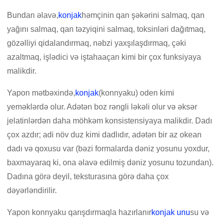
Bundan əlavə,
konjak
həmçinin qan şəkərini salmaq, qan
yağını salmaq, qan təzyiqini salmaq, toksinləri dağıtmaq,
gözəlliyi qidalandırmaq, nəbzi yaxşılaşdırmaq, çəki
azaltmaq, işlədici və iştahaaçan kimi bir çox funksiyaya
malikdir.
Yapon mətbəxində,
konjak
(konnyaku) oden kimi
yeməklərdə olur. Adətən boz rəngli ləkəli olur və əksər
jelatinlərdən daha möhkəm konsistensiyaya malikdir. Dadı
çox azdır; adi növ duz kimi dadlıdır, adətən bir az okean
dadı və qoxusu var (bəzi formalarda dəniz yosunu yoxdur,
baxmayaraq ki, ona əlavə edilmiş dəniz yosunu tozundan).
Dadına görə deyil, teksturasına görə daha çox
dəyərləndirilir.
Yapon konnyaku qarışdırmaqla hazırlanır
konjak unu
su və