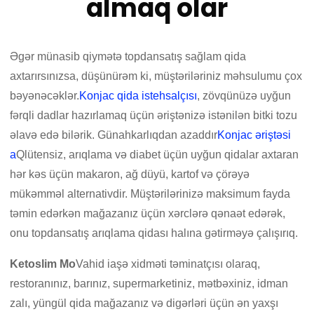
almaq olar
Əgər münasib qiymətə topdansatış sağlam qida
axtarırsınızsa, düşünürəm ki, müştəriləriniz məhsulumu çox
bəyənəcəklər.
Konjac qida istehsalçısı
, zövqünüzə uyğun
fərqli dadlar hazırlamaq üçün əriştənizə istənilən bitki tozu
əlavə edə bilərik. Günahkarlıqdan azaddır
Konjac əriştəsi
a
Qlütensiz, arıqlama və diabet üçün uyğun qidalar axtaran
hər kəs üçün makaron, ağ düyü, kartof və çörəyə
mükəmməl alternativdir. Müştərilərinizə maksimum fayda
təmin edərkən mağazanız üçün xərclərə qənaət edərək,
onu topdansatış arıqlama qidası halına gətirməyə çalışırıq.
Ketoslim Mo
Vahid iaşə xidməti təminatçısı olaraq,
restoranınız, barınız, supermarketiniz, mətbəxiniz, idman
zalı, yüngül qida mağazanız və digərləri üçün ən yaxşı