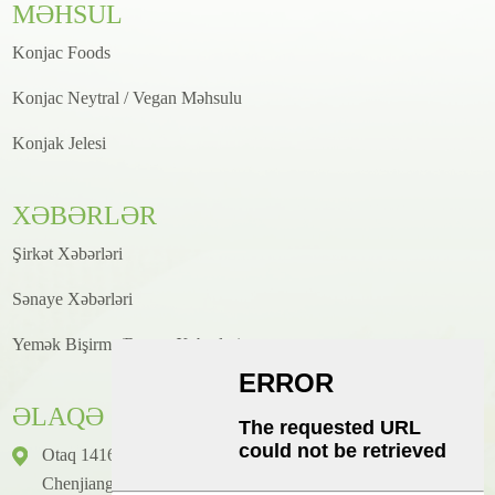
MƏHSUL
Konjac Foods
Konjac Neytral / Vegan Məhsulu
Konjak Jelesi
XƏBƏRLƏR
Şirkət Xəbərləri
Sənaye Xəbərləri
Yemək Bişirmə/Resept Xəbərləri
ƏLAQƏ
Otaq 1416, Mərtəbə 14, Junhao Beynəlxalq Binası, № 2,
Chenjiang Zhongkai Prospekti, Huicheng District, Huizhou