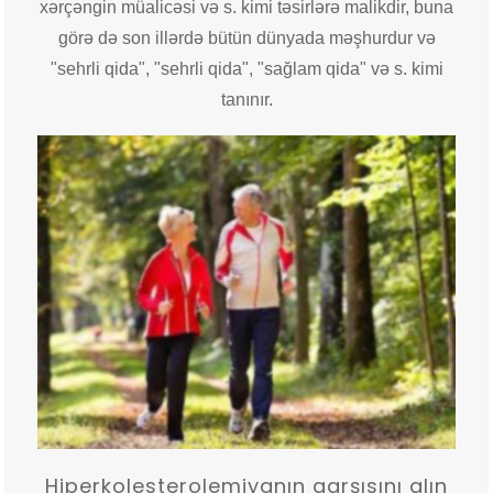
xərçəngin müalicəsi və s. kimi təsirlərə malikdir, buna
görə də son illərdə bütün dünyada məşhurdur və
"sehrli qida", "sehrli qida", "sağlam qida" və s. kimi
tanınır.
Hiperkolesterolemiyanın qarşısını alın