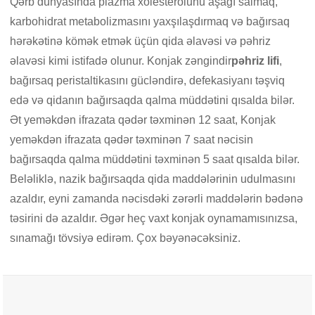
Qərb dünyasında plazma xolesterolunu aşağı salmaq,
karbohidrat metabolizmasını yaxşılaşdırmaq və bağırsaq
hərəkətinə kömək etmək üçün qida əlavəsi və pəhriz
əlavəsi kimi istifadə olunur. Konjak zəngindir
pəhriz lifi
,
bağırsaq peristaltikasını gücləndirə, defekasiyanı təşviq
edə və qidanın bağırsaqda qalma müddətini qısalda bilər.
Ət yeməkdən ifrazata qədər təxminən 12 saat, Konjak
yeməkdən ifrazata qədər təxminən 7 saat nəcisin
bağırsaqda qalma müddətini təxminən 5 saat qısalda bilər.
Beləliklə, nazik bağırsaqda qida maddələrinin udulmasını
azaldır, eyni zamanda nəcisdəki zərərli maddələrin bədənə
təsirini də azaldır. Əgər heç vaxt konjak oynamamısınızsa,
sınamağı tövsiyə edirəm. Çox bəyənəcəksiniz.