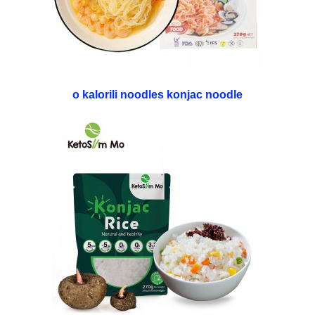
o kalorili noodles konjac noodle