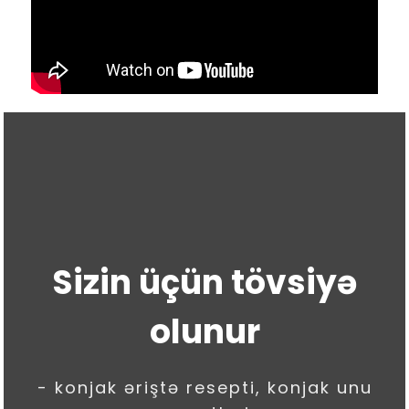
Sizin üçün tövsiyə
olunur
- konjak əriştə resepti, konjak unu