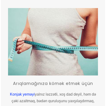
Arıqlamağınıza kömək etmək üçün
Konjak yeməyi
yalnız ləzzətli, xoş dad deyil, həm də
çəki azaltmaq, bədən quruluşunu yaxşılaşdırmaq,