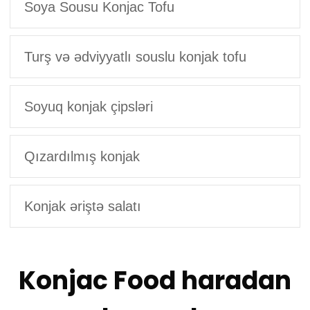
Soya Sousu Konjac Tofu
Turş və ədviyyatlı souslu konjak tofu
Soyuq konjak çipsləri
Qızardılmış konjak
Konjak əriştə salatı
Konjac Food haradan