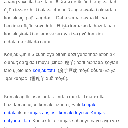
əhəng suyu ilə hazırlanır.[6] Xarakterik tünd rəng və dad
üçün tez-tez hijiki əlavə olunur. Rəng əlavələri olmadan
konjak açıq ağ rəngdədir. Daha sonra qaynadılır və
bərkimək üçün soyudulur. Əriştə formasında hazırlanan
konjak şirataki adlanır və sukiyaki və gyūdon kimi
qidalarda istifadə olunur.
Konjak Çinin Siçuan əyalətinin bəzi yerlərində istehlak
olunur; qarğıdalı moyu (çincə: 魔芋; hərfi mənada 'şeytan
taro'), jele isə '
konjak tofu
" (魔芋豆腐 móyù dòufu) və ya
"qar konjac" (雪魔芋 xuě móyù).
Konjak ağıllı insanlar tərəfindən müxtəlif məhsullar
hazırlamaq üçün konjak tozuna çevrilir
konjak
qidaları
kimi
konjak əriştəsi
,
konjak düyüsü,
Konjak
qəlyanaltıları
, Konjak tofu, konjak səhər yeməyi sıyığı və s.