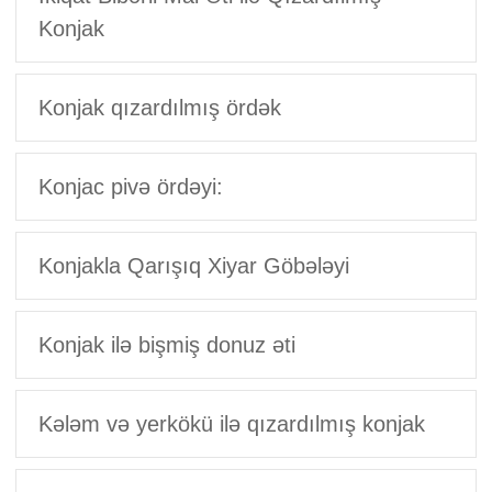
Konjak
Konjak qızardılmış ördək
Konjac pivə ördəyi:
Konjakla Qarışıq Xiyar Göbələyi
Konjak ilə bişmiş donuz əti
Kələm və yerkökü ilə qızardılmış konjak