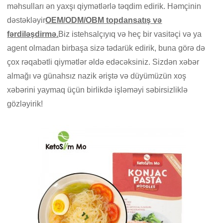
məhsulları ən yaxşı qiymətlərlə təqdim edirik. Həmçinin
dəstəkləyir
OEM/ODM/OBM topdansatış və
fərdiləşdirmə.
Biz istehsalçıyıq və heç bir vasitəçi və ya
agent olmadan birbaşa sizə tədarük edirik, buna görə də
çox rəqabətli qiymətlər əldə edəcəksiniz. Sizdən xəbər
almağı və günahsız nazik əriştə və düyümüzün xoş
xəbərini yaymaq üçün birlikdə işləməyi səbirsizliklə
gözləyirik!