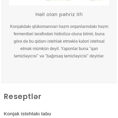
Həll olan pəhriz lifi
Konjakdakı qlükomannan həzm orqanlarındakı həzm
fermentləri tərəfindən hidrolizə oluna bilmir, buna
görə də bu qidanı istehlak etməklə kalori istehsal
etmək mümkün deyil. Yaponlar buna "qan
təmizləyicisi" və "bağırsaq təmizləyicisi" deyirlər.
Reseptlər
Konjak istehlakı tabu