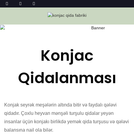
RESEPTLƏR
Ev
Reseptlər
Konjac
Qidalanması
Konjak seyrək meşələrin altında bitir və faydalı qələvi
qidadır. Çoxlu heyvan mənşəli turşulu qidalar yeyən
insanlar üçün konjakı birlikdə yemək qida turşusu və qələvi
balansına nail ola bilər.