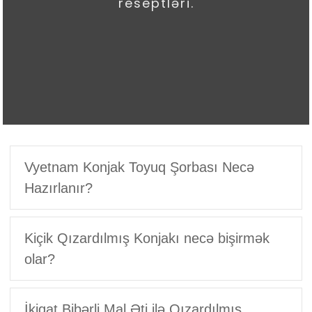
reseptləri.
Vyetnam Konjak Toyuq Şorbası Necə
Hazırlanır?
Kiçik Qızardılmış Konjakı necə bişirmək
olar?
İkiqat Bibərli Mal Əti ilə Qızardılmış