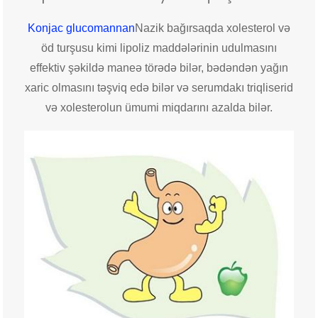
Konjac glucomannan
Nazik bağırsaqda xolesterol və
öd turşusu kimi lipoliz maddələrinin udulmasını
effektiv şəkildə maneə törədə bilər, bədəndən yağın
xaric olmasını təşviq edə bilər və serumdakı triqliserid
və xolesterolun ümumi miqdarını azalda bilər.