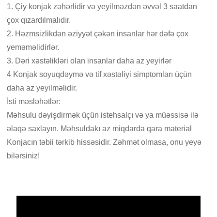
1. Çiy konjak zəhərlidir və yeyilməzdən əvvəl 3 saatdan
çox qızardılmalıdır.
2. Həzmsizlikdən əziyyət çəkən insanlar hər dəfə çox
yeməməlidirlər.
3. Dəri xəstəlikləri olan insanlar daha az yeyirlər
4 Konjak soyuqdəymə və tif xəstəliyi simptomları üçün
daha az yeyilməlidir.
İsti məsləhətlər:
Məhsulu dəyişdirmək üçün istehsalçı və ya müəssisə ilə
əlaqə saxlayın. Məhsuldakı az miqdarda qara material
Konjacın təbii tərkib hissəsidir. Zəhmət olmasa, onu yeyə
bilərsiniz!