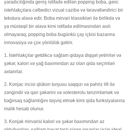
yaradıcılığında geniş istifadə edilən popping boba, gənc
istehlakçılara cəlbedici vizual cazibə və təravətləndirici bir
tekstura əlavə edir. Boba mirvari klassikləri ilə birlikdə və
ya müstəqil bir əlavə kimi istifadə edilməsindən asılı
olmayaraq, popping boba bugünkü çay içkisi bazarına
innovasiya və çox yönlülük gətirir.
1. İstehlakçılar getdikcə sağlam qidaya diqqət yetirirlər və
şəkər, kalori və yağ baxımından az olan qida seçimləri
axtarırlar.
2. Konjac incisi qlükon turşusu saqqızı və pəhriz lifi ilə
zəngindir və qan şəkərini və xolesterolu tənzimləmək və
bağırsaq sağlamlığını təşviq etmək kimi qida funksiyalarına
malik hesab olunur.
3. Konjak mirvarisi kalori və şəkər baxımından az
olduğundan, sağlam həyat tərzi sürən insanlar üçün ideal