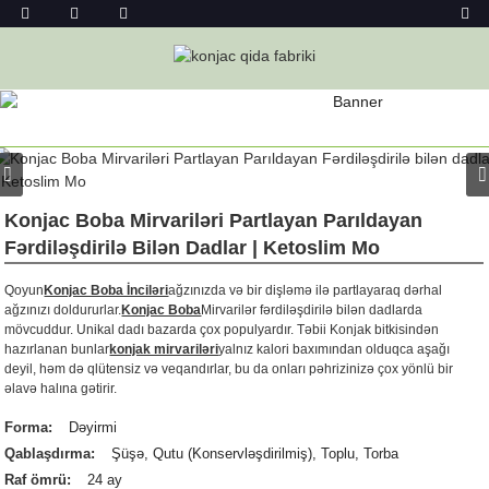
MƏHSUL
Ev
İçkilər
Partlayan Boba
Konjac Boba Mirvariləri Partlayan Parıldayan
Fərdiləşdirilə Bilən Dadlar | Ketoslim Mo
Qoyun
Konjac Boba İnciləri
ağzınızda və bir dişləmə ilə partlayaraq dərhal
ağzınızı doldururlar.
Konjac Boba
Mirvarilər fərdiləşdirilə bilən dadlarda
mövcuddur. Unikal dadı bazarda çox populyardır. Təbii Konjak bitkisindən
hazırlanan bunlar
konjak mirvariləri
yalnız kalori baxımından olduqca aşağı
deyil, həm də qlütensiz və veqandırlar, bu da onları pəhrizinizə çox yönlü bir
əlavə halına gətirir.
Forma:
Dəyirmi
Qablaşdırma:
Şüşə, Qutu (Konservləşdirilmiş), Toplu, Torba
Raf ömrü:
24 ay