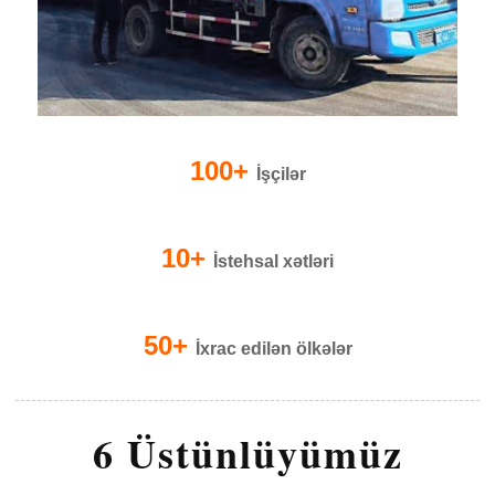
100+
İşçilər
10+
İstehsal xətləri
50+
İxrac edilən ölkələr
6 Üstünlüyümüz