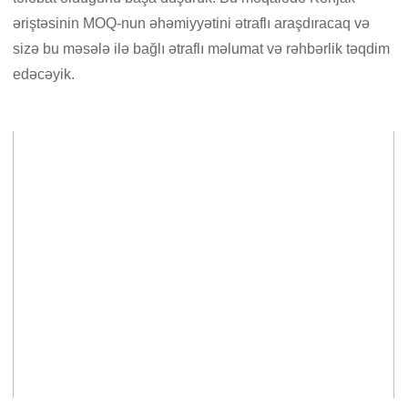
əriştəsinin MOQ-nun əhəmiyyətini ətraflı araşdıracaq və
sizə bu məsələ ilə bağlı ətraflı məlumat və rəhbərlik təqdim
edəcəyik.