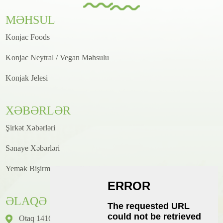
MƏHSUL
Konjac Foods
Konjac Neytral / Vegan Məhsulu
Konjak Jelesi
XƏBƏRLƏR
Şirkət Xəbərləri
Sənaye Xəbərləri
Yemək Bişirmə/Resept Xəbərləri
ƏLAQƏ
Otaq 1416, Mərtəbə 14, Junhao Beynəlxalq Binası, № 2,