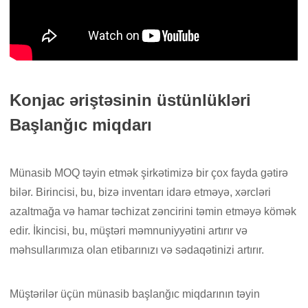
Konjac əriştəsinin üstünlükləri
Başlanğıc miqdarı
Münasib MOQ təyin etmək şirkətimizə bir çox fayda gətirə
bilər. Birincisi, bu, bizə inventarı idarə etməyə, xərcləri
azaltmağa və hamar təchizat zəncirini təmin etməyə kömək
edir. İkincisi, bu, müştəri məmnuniyyətini artırır və
məhsullarımıza olan etibarınızı və sədaqətinizi artırır.
Müştərilər üçün münasib başlanğıc miqdarının təyin