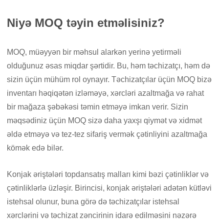
Niyə MOQ təyin etməlisiniz?
MOQ, müəyyən bir məhsul alarkən yerinə yetirməli
olduğunuz əsas miqdar şərtidir. Bu, həm təchizatçı, həm də
sizin üçün mühüm rol oynayır. Təchizatçılar üçün MOQ bizə
inventarı həqiqətən izləməyə, xərcləri azaltmağa və rahat
bir mağaza şəbəkəsi təmin etməyə imkan verir. Sizin
məqsədiniz üçün MOQ sizə daha yaxşı qiymət və xidmət
əldə etməyə və tez-tez sifariş vermək çətinliyini azaltmağa
kömək edə bilər.
Konjak əriştələri topdansatış malları kimi bəzi çətinliklər və
çətinliklərlə üzləşir. Birincisi, konjak əriştələri adətən kütləvi
istehsal olunur, buna görə də təchizatçılar istehsal
xərclərini və təchizat zəncirinin idarə edilməsini nəzərə