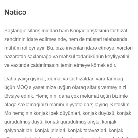
Nəticə
Başlanğıc sifariş miqdarı həm Konjac əriştəsinin təchizat
zəncirinin idarə edilməsində, həm də müştəri tələbatında
mühüm rol oynayır. Bu, bizə inventarı idarə etməyə, xərcləri
nəzarətdə saxlamağa və məhsul tədarükünün keyfiyyətini
və vaxtında çatdırılmasını təmin etməyə kömək edir.
Daha yaxşı qiymət, xidmət və təchizatdan yararlanmaq
üçün MOQ siyasətimizə uyğun olaraq sifariş verməyinizi
tövsiyə edirik. Həmçinin, daha çox məlumat üçün bizimlə
əlaqə saxlamağınızı məmnuniyyətlə qarşılayırıq. Ketoslim
Mo həmçinin konjak ipək düyünləri, konjak düyüsü, konjak
qurudulmuş düyü, konjak qurudulmuş əriştə, konjak
qəlyanaltıları, konjak jeleləri, konjak tərəvəzləri, konjak