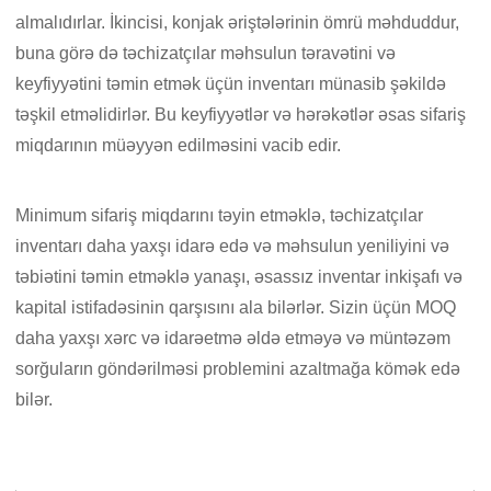
almalıdırlar. İkincisi, konjak əriştələrinin ömrü məhduddur,
buna görə də təchizatçılar məhsulun təravətini və
keyfiyyətini təmin etmək üçün inventarı münasib şəkildə
təşkil etməlidirlər. Bu keyfiyyətlər və hərəkətlər əsas sifariş
miqdarının müəyyən edilməsini vacib edir.
Minimum sifariş miqdarını təyin etməklə, təchizatçılar
inventarı daha yaxşı idarə edə və məhsulun yeniliyini və
təbiətini təmin etməklə yanaşı, əsassız inventar inkişafı və
kapital istifadəsinin qarşısını ala bilərlər. Sizin üçün MOQ
daha yaxşı xərc və idarəetmə əldə etməyə və müntəzəm
sorğuların göndərilməsi problemini azaltmağa kömək edə
bilər.