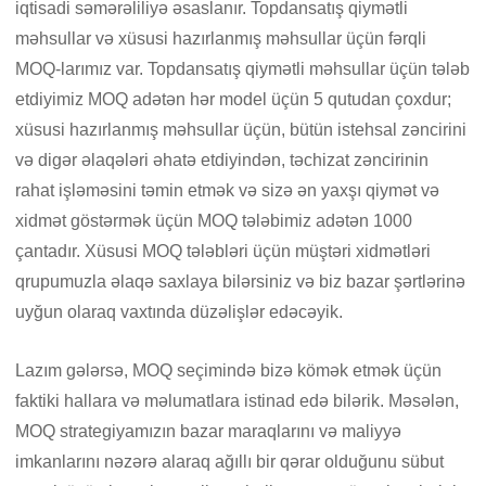
iqtisadi səmərəliliyə əsaslanır. Topdansatış qiymətli
məhsullar və xüsusi hazırlanmış məhsullar üçün fərqli
MOQ-larımız var. Topdansatış qiymətli məhsullar üçün tələb
etdiyimiz MOQ adətən hər model üçün 5 qutudan çoxdur;
xüsusi hazırlanmış məhsullar üçün, bütün istehsal zəncirini
və digər əlaqələri əhatə etdiyindən, təchizat zəncirinin
rahat işləməsini təmin etmək və sizə ən yaxşı qiymət və
xidmət göstərmək üçün MOQ tələbimiz adətən 1000
çantadır. Xüsusi MOQ tələbləri üçün müştəri xidmətləri
qrupumuzla əlaqə saxlaya bilərsiniz və biz bazar şərtlərinə
uyğun olaraq vaxtında düzəlişlər edəcəyik.
Lazım gələrsə, MOQ seçimində bizə kömək etmək üçün
faktiki hallara və məlumatlara istinad edə bilərik. Məsələn,
MOQ strategiyamızın bazar maraqlarını və maliyyə
imkanlarını nəzərə alaraq ağıllı bir qərar olduğunu sübut