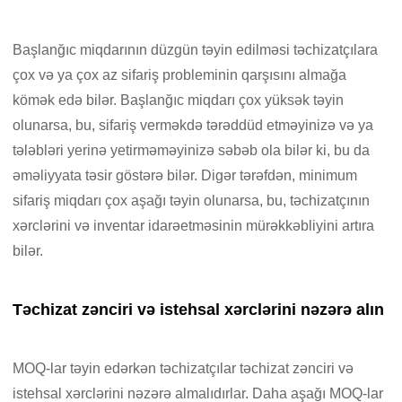
Başlanğıc miqdarının düzgün təyin edilməsi təchizatçılara
çox və ya çox az sifariş probleminin qarşısını almağa
kömək edə bilər. Başlanğıc miqdarı çox yüksək təyin
olunarsa, bu, sifariş verməkdə tərəddüd etməyinizə və ya
tələbləri yerinə yetirməməyinizə səbəb ola bilər ki, bu da
əməliyyata təsir göstərə bilər. Digər tərəfdən, minimum
sifariş miqdarı çox aşağı təyin olunarsa, bu, təchizatçının
xərclərini və inventar idarəetməsinin mürəkkəbliyini artıra
bilər.
Təchizat zənciri və istehsal xərclərini nəzərə alın
MOQ-lar təyin edərkən təchizatçılar təchizat zənciri və
istehsal xərclərini nəzərə almalıdırlar. Daha aşağı MOQ-lar