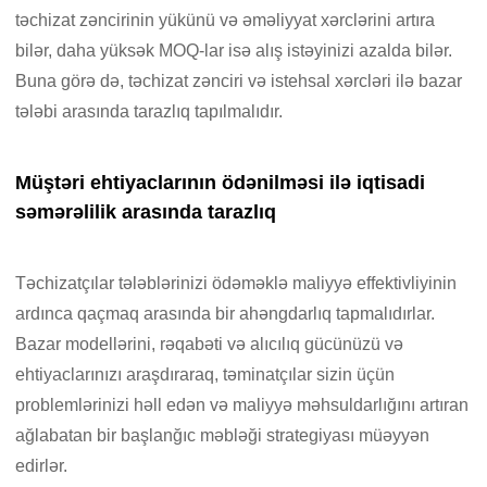
təchizat zəncirinin yükünü və əməliyyat xərclərini artıra
bilər, daha yüksək MOQ-lar isə alış istəyinizi azalda bilər.
Buna görə də, təchizat zənciri və istehsal xərcləri ilə bazar
tələbi arasında tarazlıq tapılmalıdır.
Müştəri ehtiyaclarının ödənilməsi ilə iqtisadi
səmərəlilik arasında tarazlıq
Təchizatçılar tələblərinizi ödəməklə maliyyə effektivliyinin
ardınca qaçmaq arasında bir ahəngdarlıq tapmalıdırlar.
Bazar modellərini, rəqabəti və alıcılıq gücünüzü və
ehtiyaclarınızı araşdıraraq, təminatçılar sizin üçün
problemlərinizi həll edən və maliyyə məhsuldarlığını artıran
ağlabatan bir başlanğıc məbləği strategiyası müəyyən
edirlər.