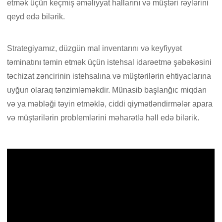
etmək üçün keçmiş əməliyyat hallarını və müştəri rəylərini
qeyd edə bilərik.
Strategiyamız, düzgün mal inventarını və keyfiyyət
təminatını təmin etmək üçün istehsal idarəetmə şəbəkəsini
təchizat zəncirinin istehsalına və müştərilərin ehtiyaclarına
uyğun olaraq tənzimləməkdir. Münasib başlanğıc miqdarı
və ya məbləği təyin etməklə, ciddi qiymətləndirmələr apara
və müştərilərin problemlərini məharətlə həll edə bilərik.