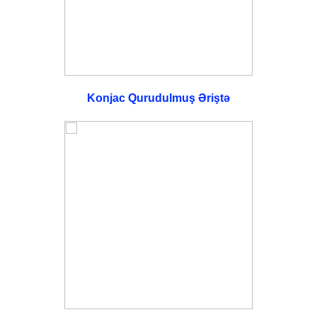
Konjac Qurudulmuş Əriştə