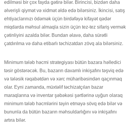
edilməsi bir çox fayda gətirə bilər. Birincisi, bizdən daha
əlverişli qiymət və xidmət əldə edə bilərsiniz. İkincisi, satış
ehtiyaclarınızı ödəmək üçün birdəfəyə kifayət qədər
miqdarda məhsul almaqla sizin üçün tez-tez sifariş vermək
çətinliyini azalda bilər. Bundan əlavə, daha sürətli
çatdırılma və daha etibarlı təchizatdan zövq ala bilərsiniz.
Minimum tələb həcmi strategiyası bütün bazara həlledici
təsir göstərəcək. Bu, bazarın davamlı inkişafını təşviq edə
və tələsik rəqabətdən və xərc müharibəsindən qaçınmaq
olar. Eyni zamanda, müxtəlif təchizatçıları bazar
maraqlarına və inventar şəbəkəsi şərtlərinə uyğun olaraq
minimum tələb həcmlərini təyin etməyə sövq edə bilər və
bununla da bütün bazarın məhsuldarlığını və inkişafını
artıra bilər.