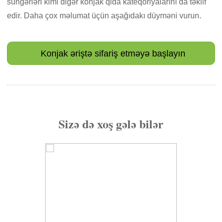
süngərləri kimi digər konjak qida kateqoriyalarını da təklif
edir. Daha çox məlumat üçün aşağıdakı düyməni vurun.
Konjak əriştə sifariş etməyə başlayın
Sizə də xoş gələ bilər