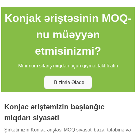
Konjak əriştəsinin MOQ-
nu müəyyən
etmisinizmi?
Minimum sifariş miqdarı üçün qiymət təklifi alın
Bizimlə Əlaqə
Konjac əriştəmizin başlanğıc
miqdarı siyasəti
Şirkətimizin Konjac əriştəsi MOQ siyasəti bazar tələbinə və