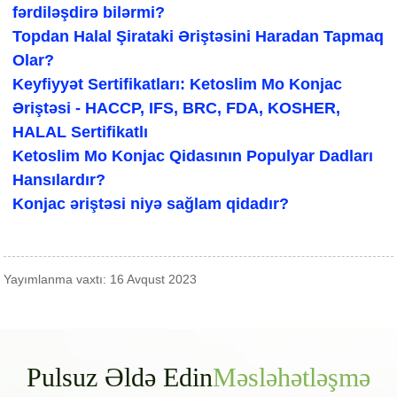
fərdiləşdirə bilərmi?
Topdan Halal Şirataki Əriştəsini Haradan Tapmaq
Olar?
Keyfiyyət Sertifikatları: Ketoslim Mo Konjac
Əriştəsi - HACCP, IFS, BRC, FDA, KOSHER,
HALAL Sertifikatlı
Ketoslim Mo Konjac Qidasının Populyar Dadları
Hansılardır?
Konjac əriştəsi niyə sağlam qidadır?
Yayımlanma vaxtı: 16 Avqust 2023
Pulsuz Əldə Edin
Məsləhətləşmə