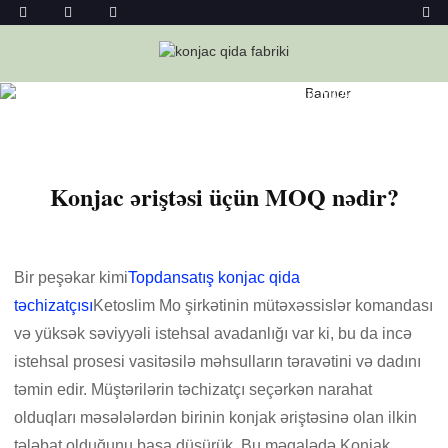
Ev
Xəbərlər
Konjac Əriştəsi Üçün MOQ Nədir?
Konjac əriştəsi üçün MOQ nədir?
Bir peşəkar kimi
Topdansatış konjac qida
təchizatçısı
Ketoslim Mo şirkətinin mütəxəssislər komandası
və yüksək səviyyəli istehsal avadanlığı var ki, bu da incə
istehsal prosesi vasitəsilə məhsulların təravətini və dadını
təmin edir. Müştərilərin təchizatçı seçərkən narahat
olduqları məsələlərdən birinin konjak əriştəsinə olan ilkin
tələbat olduğunu başa düşürük. Bu məqalədə Konjak