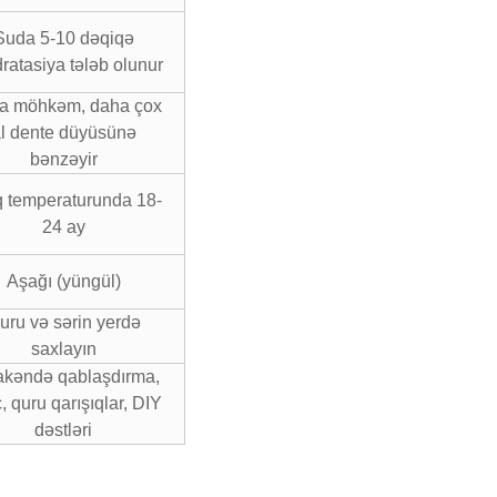
Suda 5-10 dəqiqə
dratasiya tələb olunur
a möhkəm, daha çox
l dente düyüsünə
bənzəyir
 temperaturunda 18-
24 ay
Aşağı (yüngül)
uru və sərin yerdə
saxlayın
akəndə qablaşdırma,
c, quru qarışıqlar, DIY
dəstləri