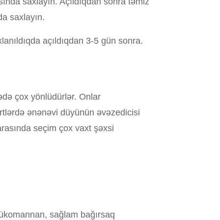
sında saxlayın. Açıldıqdan sonra təmiz
da saxlayın.
anıldıqda açıldıqdan 3-5 gün sonra.
də çox yönlüdürlər. Onlar
ertlərdə ənənəvi düyünün əvəzedicisi
 arasında seçim çox vaxt şəxsi
lükomannan, sağlam bağırsaq