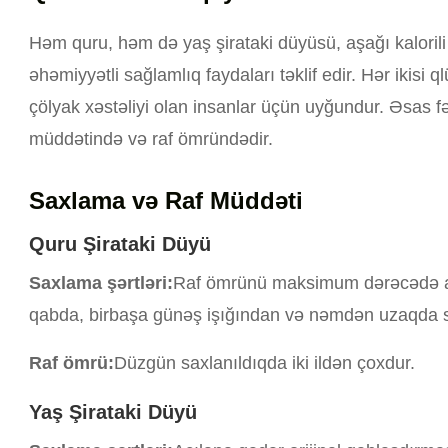
Həm quru, həm də yaş şirataki düyüsü, aşağı kalorili t
əhəmiyyətli sağlamlıq faydaları təklif edir. Hər ikisi 
çölyak xəstəliyi olan insanlar üçün uyğundur. Əsas fə
müddətində və raf ömründədir.
Saxlama və Raf Müddəti
Quru Şirataki Düyü
Saxlama şərtləri:
Raf ömrünü maksimum dərəcədə ar
qabda, birbaşa günəş işığından və nəmdən uzaqda s
Raf ömrü:
Düzgün saxlanıldıqda iki ildən çoxdur.
Yaş Şirataki Düyü