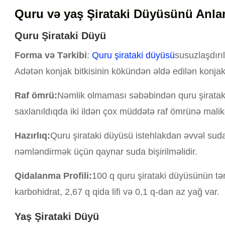
Quru və yaş Şirataki Düyüsünü Anl
Quru Şirataki Düyü
Forma və Tərkibi
:
Quru şirataki düyüsü
susuzlaşdırı
Adətən konjak bitkisinin kökündən əldə edilən konjak
Raf ömrü:
Nəmlik olmaması səbəbindən quru şiratak
saxlanıldıqda iki ildən çox müddətə raf ömrünə malikd
Hazırlıq:
Quru şirataki düyüsü istehlakdan əvvəl suda
nəmləndirmək üçün qaynar suda bişirilməlidir.
Qidalanma Profili:
100 q quru şirataki düyüsünün tər
karbohidrat, 2,67 q qida lifi və 0,1 q-dan az yağ var.
Yaş Şirataki Düyü