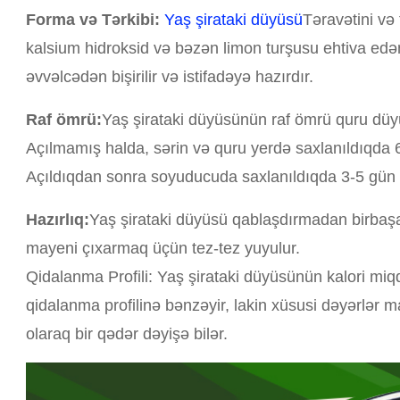
Forma və Tərkibi:
Yaş şirataki düyüsü
Təravətini və
kalsium hidroksid və bəzən limon turşusu ehtiva edə
əvvəlcədən bişirilir və istifadəyə hazırdır.
Raf ömrü:
Yaş şirataki düyüsünün raf ömrü quru düy
Açılmamış halda, sərin və quru yerdə saxlanıldıqda
Açıldıqdan sonra soyuducuda saxlanıldıqda 3-5 gün ər
Hazırlıq:
Yaş şirataki düyüsü qablaşdırmadan birbaşa
mayeni çıxarmaq üçün tez-tez yuyulur.
Qidalanma Profili: Yaş şirataki düyüsünün kalori miq
qidalanma profilinə bənzəyir, lakin xüsusi dəyərlər m
olaraq bir qədər dəyişə bilər.