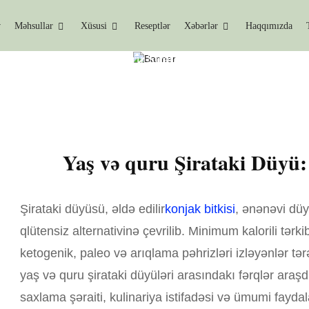
v
Məhsullar
Xüsusi
Reseptlər
Xəbərlər
Haqqımızda
Xəbərlər
Yaş Və Quru Şirataki Düyü: Hərtərəfli M
Yaş və quru Şirataki Düyü:
Şirataki düyüsü, əldə edilir
konjak bitkisi
, ənənəvi düy
qlütensiz alternativinə çevrilib. Minimum kalorili tərk
ketogenik, paleo və arıqlama pəhrizləri izləyənlər tə
yaş və quru şirataki düyüləri arasındakı fərqlər araşdır
saxlama şəraiti, kulinariya istifadəsi və ümumi faydalar