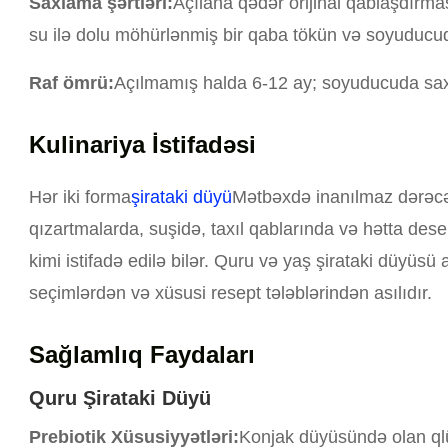
Saxlama şərtləri:
Açılana qədər orijinal qablaşdırma
su ilə dolu möhürlənmiş bir qaba tökün və soyuducu
Raf ömrü:
Açılmamış halda 6-12 ay; soyuducuda saxl
Kulinariya İstifadəsi
Hər iki forma
şirataki düyü
Mətbəxdə inanılmaz dərəcə
qızartmalarda, suşidə, taxıl qablarında və hətta des
kimi istifadə edilə bilər. Quru və yaş şirataki düyüsü
seçimlərdən və xüsusi resept tələblərindən asılıdır.
Sağlamlıq Faydaları
Quru Şirataki Düyü
Prebiotik Xüsusiyyətləri:
Konjak düyüsündə olan q