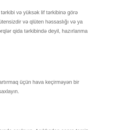
ərkibi və yüksək lif tərkibinə görə
qlütensizdir və qlüten həssaslığı və ya
rqlər qida tərkibində deyil, hazırlanma
tırmaq üçün hava keçirməyən bir
axlayın.