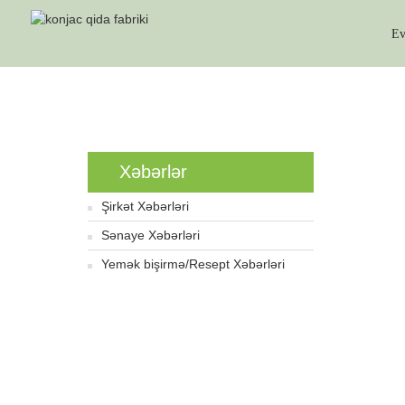
E
Ev
Xəbərlər
Şirkət Xəbərləri
Sənaye Xəbərləri
Yemək bişirmə/Resept Xəbərləri