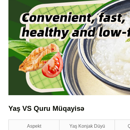
Yaş VS Quru Müqayisə
Aspekt
Yaş Konjak Düyü
Q