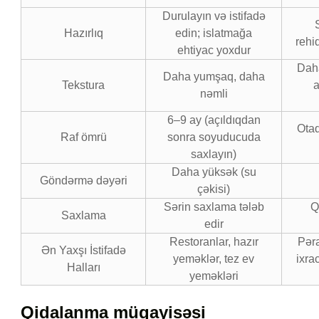
Durulayın və istifadə
Hazırlıq
edin; islatmağa
rehi
ehtiyac yoxdur
Dah
Daha yumşaq, daha
Tekstura
a
nəmli
6–9 ay (açıldıqdan
Otaq
Raf ömrü
sonra soyuducuda
saxlayın)
Daha yüksək (su
Göndərmə dəyəri
çəkisi)
Sərin saxlama tələb
Q
Saxlama
edir
Restoranlar, hazır
Pər
Ən Yaxşı İstifadə
yeməklər, tez ev
ixra
Halları
yeməkləri
Qidalanma müqayisəsi