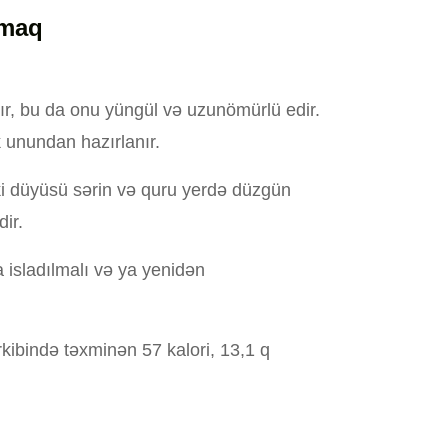
amaq
lır, bu da onu yüngül və uzunömürlü edir.
 unundan hazırlanır.
i düyüsü sərin və quru yerdə düzgün
ir.
 isladılmalı və ya yenidən
kibində təxminən 57 kalori, 13,1 q