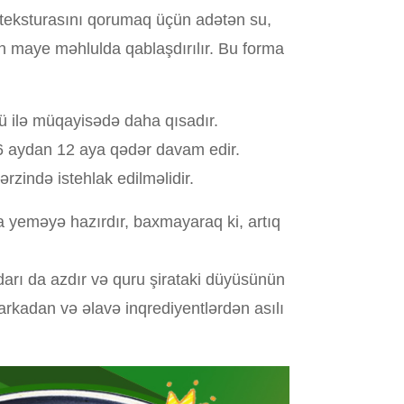
 teksturasını qorumaq üçün adətən su,
n maye məhlulda qablaşdırılır. Bu forma
ü ilə müqayisədə daha qısadır.
 6 aydan 12 aya qədər davam edir.
zində istehlak edilməlidir.
 yeməyə hazırdır, baxmayaraq ki, artıq
darı da azdır və quru şirataki düyüsünün
arkadan və əlavə inqrediyentlərdən asılı