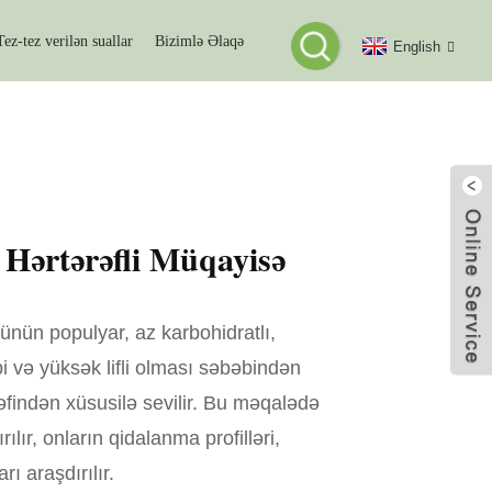
Tez-tez verilən suallar
Bizimlə Əlaqə
English
üqayisə
 Hərtərəfli Müqayisə
ünün populyar, az karbohidratlı,
ibi və yüksək lifli olması səbəbindən
rəfindən xüsusilə sevilir. Bu məqalədə
ılır, onların qidalanma profilləri,
ı araşdırılır.